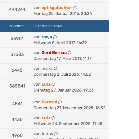
von
optikgutachter
444244
Montag 25. Januar 2016, 20:26
ZUGRIFFE
LETZTER BEITRAG
von
ronja
53901
Mittwoch 5. April 2017, 16:29
von
Gerd Bernau
37583
Donnerstag 17. März 2011, 11:17
von
maiks
6445
Donnerstag 2. Juli 2026, 14:52
von
Lutz
565841
Dienstag 27. Januar 2026, 19:23
von
Karoshi
4541
Donnerstag 27. November 2025, 18:32
von
Lutz
4430
Mittwoch 24. September 2025, 17:45
von
turms
4960