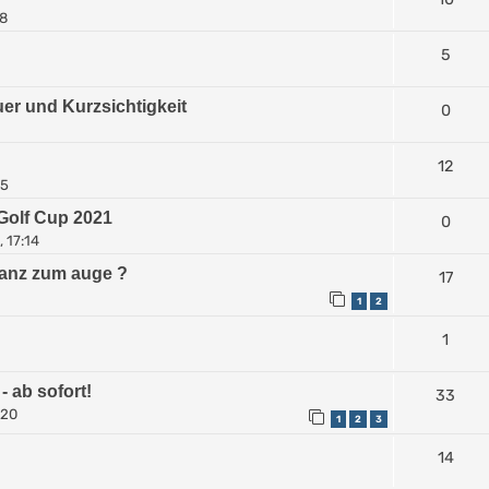
08
5
er und Kurzsichtigkeit
0
12
15
 Golf Cup 2021
0
 17:14
tanz zum auge ?
17
1
2
1
- ab sofort!
33
:20
1
2
3
14