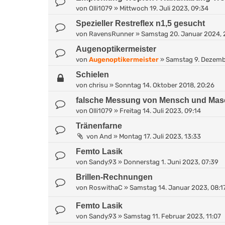
von
Olli1079
»
Mittwoch 19. Juli 2023, 09:34
Spezieller Restreflex n1,5 gesucht
von
RavensRunner
»
Samstag 20. Januar 2024, 
Augenoptikermeister
von
Augenoptikermeister
»
Samstag 9. Dezemb
Schielen
von
chrisu
»
Sonntag 14. Oktober 2018, 20:26
falsche Messung von Mensch und Mas
von
Olli1079
»
Freitag 14. Juli 2023, 09:14
Tränenfarne
von
And
»
Montag 17. Juli 2023, 13:33
Femto Lasik
von
Sandy.93
»
Donnerstag 1. Juni 2023, 07:39
Brillen-Rechnungen
von
RoswithaC
»
Samstag 14. Januar 2023, 08:1
Femto Lasik
von
Sandy.93
»
Samstag 11. Februar 2023, 11:07