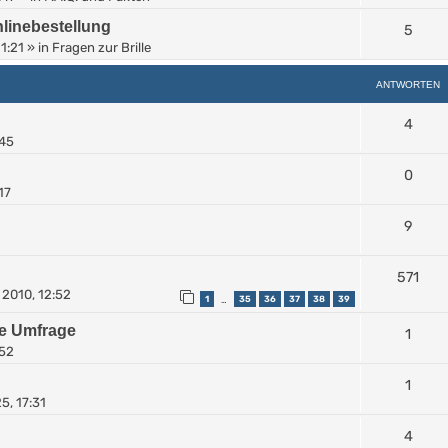
linebestellung
5
11:21
» in
Fragen zur Brille
ANTWORTEN
4
:45
0
17
9
571
 2010, 12:52
1
35
36
37
38
39
…
ze Umfrage
1
:52
1
5, 17:31
4