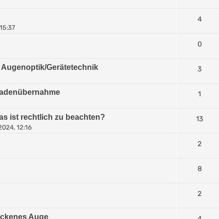
4
15:37
0
r Augenoptik/Gerätetechnik
3
 Ladenübernahme
1
s ist rechtlich zu beachten?
13
2024, 12:16
2
8
2
ockenes Auge
4