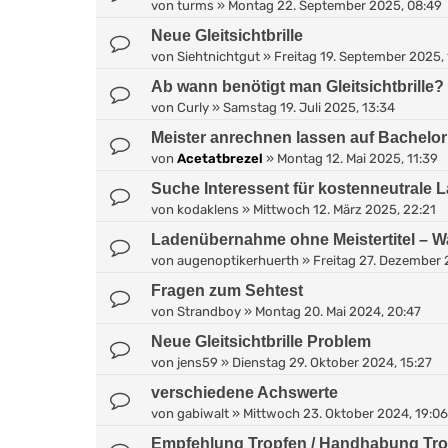
von
turms
»
Montag 22. September 2025, 08:49
Neue Gleitsichtbrille
von
Siehtnichtgut
»
Freitag 19. September 2025, 
Ab wann benötigt man Gleitsichtbrille?
von
Curly
»
Samstag 19. Juli 2025, 13:34
Meister anrechnen lassen auf Bachelo
von
Acetatbrezel
»
Montag 12. Mai 2025, 11:39
Suche Interessent für kostenneutrale
von
kodaklens
»
Mittwoch 12. März 2025, 22:21
Ladenübernahme ohne Meistertitel – Wa
von
augenoptikerhuerth
»
Freitag 27. Dezember 
Fragen zum Sehtest
von
Strandboy
»
Montag 20. Mai 2024, 20:47
Neue Gleitsichtbrille Problem
von
jens59
»
Dienstag 29. Oktober 2024, 15:27
verschiedene Achswerte
von
gabiwalt
»
Mittwoch 23. Oktober 2024, 19:06
Empfehlung Tropfen / Handhabung Tr