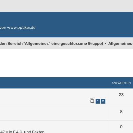
von www.optiker.de
 den Bereich "Allgemeines" eine geschlossene Gruppe)
Allgemeines 
weiterte Suche
ANTWORTEN
23
1
2
8
0
:47
» in
F.A.Q. und Fakten