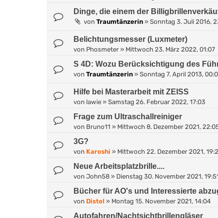
Dinge, die einem der Billigbrillenverkäuf
von
Traumtänzerin
»
Sonntag 3. Juli 2016, 
Belichtungsmesser (Luxmeter)
von
Phosmeter
»
Mittwoch 23. März 2022, 01:07
S 4D: Wozu Berücksichtigung des Fü
von
Traumtänzerin
»
Sonntag 7. April 2013, 00:
Hilfe bei Masterarbeit mit ZEISS
von
lawie
»
Samstag 26. Februar 2022, 17:03
Frage zum Ultraschallreiniger
von
Bruno11
»
Mittwoch 8. Dezember 2021, 22:0
3G?
von
Karoshi
»
Mittwoch 22. Dezember 2021, 19:
Neue Arbeitsplatzbrille....
von
John58
»
Dienstag 30. November 2021, 19:5
Bücher für AO's und Interessierte abz
von
Distel
»
Montag 15. November 2021, 14:04
Autofahren/Nachtsichtbrillengläser