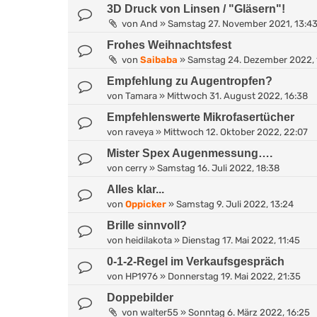
3D Druck von Linsen / "Gläsern"!
von
And
»
Samstag 27. November 2021, 13:4
Frohes Weihnachtsfest
von
Saibaba
»
Samstag 24. Dezember 2022, 
Empfehlung zu Augentropfen?
von
Tamara
»
Mittwoch 31. August 2022, 16:38
Empfehlenswerte Mikrofasertücher
von
raveya
»
Mittwoch 12. Oktober 2022, 22:07
Mister Spex Augenmessung….
von
cerry
»
Samstag 16. Juli 2022, 18:38
Alles klar...
von
Oppicker
»
Samstag 9. Juli 2022, 13:24
Brille sinnvoll?
von
heidilakota
»
Dienstag 17. Mai 2022, 11:45
0-1-2-Regel im Verkaufsgespräch
von
HP1976
»
Donnerstag 19. Mai 2022, 21:35
Doppebilder
von
walter55
»
Sonntag 6. März 2022, 16:25