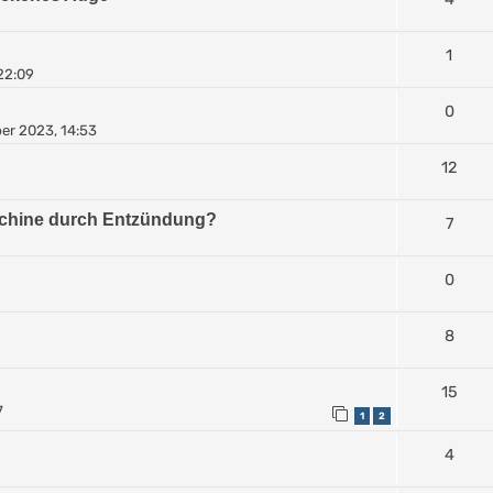
1
22:09
0
er 2023, 14:53
12
chine durch Entzündung?
7
0
8
15
7
1
2
4