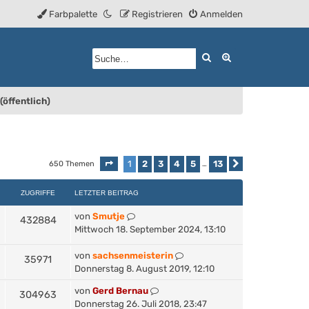
Farbpalette
Registrieren
Anmelden
Suche
Erweiterte Such
(öffentlich)
1
2
3
4
5
13
650 Themen
Seite
1
von
13
…
Nächste
ZUGRIFFE
LETZTER BEITRAG
von
Smutje
432884
Mittwoch 18. September 2024, 13:10
von
sachsenmeisterin
35971
Donnerstag 8. August 2019, 12:10
von
Gerd Bernau
304963
Donnerstag 26. Juli 2018, 23:47