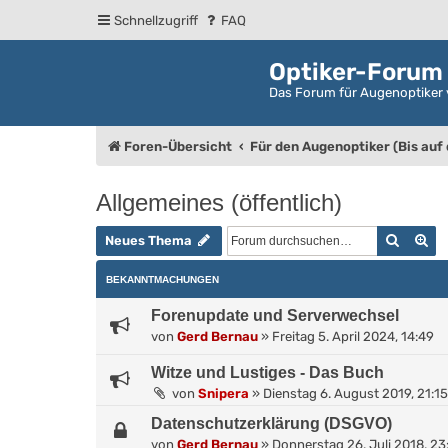
Schnellzugriff
FAQ
Optiker-Forum
Das Forum für Augenoptiker 
Foren-Übersicht
Für den Augenoptiker (Bis auf
Allgemeines (öffentlich)
Suche
Er
Neues Thema
BEKANNTMACHUNGEN
Forenupdate und Serverwechsel
von
Gerd Bernau
»
Freitag 5. April 2024, 14:49
Witze und Lustiges - Das Buch
von
Snipera
»
Dienstag 6. August 2019, 21:15
Datenschutzerklärung (DSGVO)
von
Gerd Bernau
»
Donnerstag 26. Juli 2018, 23