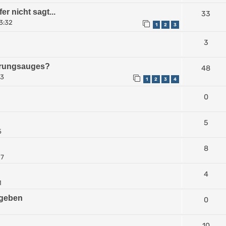
er nicht sagt...
33
23:32
1
2
3
3
hrungsauges?
48
03
1
2
3
4
0
5
5
8
27
4
1
ugeben
0
10