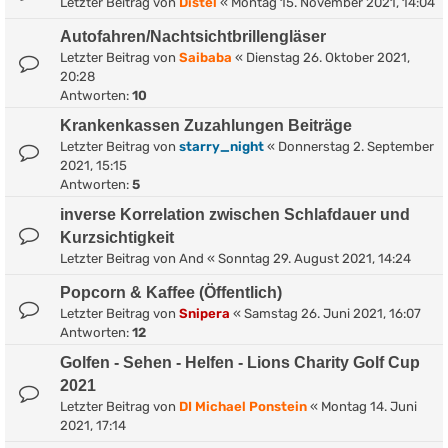
Letzter Beitrag von
Distel
«
Montag 15. November 2021, 14:04
Autofahren/Nachtsichtbrillengläser
Letzter Beitrag von
Saibaba
«
Dienstag 26. Oktober 2021,
20:28
Antworten:
10
Krankenkassen Zuzahlungen Beiträge
Letzter Beitrag von
starry_night
«
Donnerstag 2. September
2021, 15:15
Antworten:
5
inverse Korrelation zwischen Schlafdauer und
Kurzsichtigkeit
Letzter Beitrag von
And
«
Sonntag 29. August 2021, 14:24
Popcorn & Kaffee (Öffentlich)
Letzter Beitrag von
Snipera
«
Samstag 26. Juni 2021, 16:07
Antworten:
12
Golfen - Sehen - Helfen - Lions Charity Golf Cup
2021
Letzter Beitrag von
DI Michael Ponstein
«
Montag 14. Juni
2021, 17:14