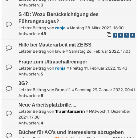
Antworten:
3
S 4D: Wozu Berücksichtigung des
Führungsauges?
Letzter Beitrag von
ronja
«
Montag 28. März 2022, 18:00
Antworten:
48
1
2
3
4
Hilfe bei Masterarbeit mit ZEISS
Letzter Beitrag von
lawie
«
Samstag 26. Februar 2022, 17:03
Frage zum Ultraschallreiniger
Letzter Beitrag von
ronja
«
Freitag 11. Februar 2022, 15:43
Antworten:
5
3G?
Letzter Beitrag von
Bruno11
«
Samstag 29. Januar 2022, 00:41
Antworten:
8
Neue Arbeitsplatzbrille....
Letzter Beitrag von
Traumtänzerin
«
Mittwoch 1. Dezember
2021, 17:00
Antworten:
4
Bücher für AO's und Interessierte abzugeben