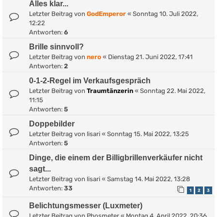
Alles klar...
Letzter Beitrag von
GodEmperor
«
Sonntag 10. Juli 2022,
12:22
Antworten:
6
Brille sinnvoll?
Letzter Beitrag von
nero
«
Dienstag 21. Juni 2022, 17:41
Antworten:
2
0-1-2-Regel im Verkaufsgespräch
Letzter Beitrag von
Traumtänzerin
«
Sonntag 22. Mai 2022,
11:15
Antworten:
5
Doppebilder
Letzter Beitrag von
lisari
«
Sonntag 15. Mai 2022, 13:25
Antworten:
5
Dinge, die einem der Billigbrillenverkäufer nicht
sagt...
Letzter Beitrag von
lisari
«
Samstag 14. Mai 2022, 13:28
Antworten:
33
1
2
3
Belichtungsmesser (Luxmeter)
Letzter Beitrag von
Phosmeter
«
Montag 4. April 2022, 20:36