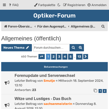
FAQ
Farbpalette
Registrieren
Anmelden
Optiker-Forum
S
Foren-Übersicht
Für den Augenoptiker (Bis auf den Bereich "Allgemeines" eine geschlossene Gruppe)
Allgemeines (öffentlich)
u
Allgemeines (öffentlich)
c
Suche
Erweiterte Such
h
Neues Thema
e
1
2
3
4
5
13
650 Themen
Seite
1
von
13
…
Nächste
Bekanntmachungen
Forenupdate und Serverwechsel
Letzter Beitrag von
Smutje
«
Mittwoch 18. September 2024,
13:10
Antworten:
23
1
2
Witze und Lustiges - Das Buch
Letzter Beitrag von
sachsenmeisterin
«
Donnerstag 8.
August 2019, 12:10