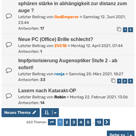
sphären stärke in abhängigkeit zur distanz zum
auge ?
Letzter Beitrag von
GodEmperor
«
Samstag 12. Juni 2021,
23:44
Antworten:
17
1
2
Neue PC (Office) Brille schlecht?
Letzter Beitrag von
ZVC18
«
Montag 12. April 2021, 07:44
Antworten:
1
Impfpriorisierung Augenoptiker Stufe 2 - ab
sofort!
Letzter Beitrag von
ronja
«
Samstag 20. März 2021, 18:27
Antworten:
33
1
2
3
Lasern nach Katarakt-OP
Letzter Beitrag von
Robin
«
Montag 22. Februar 2021, 13:06
Antworten:
14
Neues Thema
1
2
3
4
5
13
650 Themen
Seite
1
von
13
…
Nächste
Gehe zu