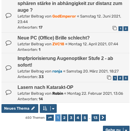
sphären stärke in abhängigkeit zur distanz zum
auge ?
Letzter Beitrag von
GodEmperor
«
Samstag 12. Juni 2021,
23:44
Antworten:
17
1
2
Neue PC (Office) Brille schlecht?
Letzter Beitrag von
ZVC18
«
Montag 12. April 2021, 07:44
Antworten:
1
Impfpriorisierung Augenoptiker Stufe 2 - ab
sofort!
Letzter Beitrag von
ronja
«
Samstag 20. März 2021, 18:27
Antworten:
33
1
2
3
Lasern nach Katarakt-OP
Letzter Beitrag von
Robin
«
Montag 22. Februar 2021, 13:06
Antworten:
14
Neues Thema
1
2
3
4
5
13
650 Themen
Seite
1
von
13
…
Nächste
Gehe zu