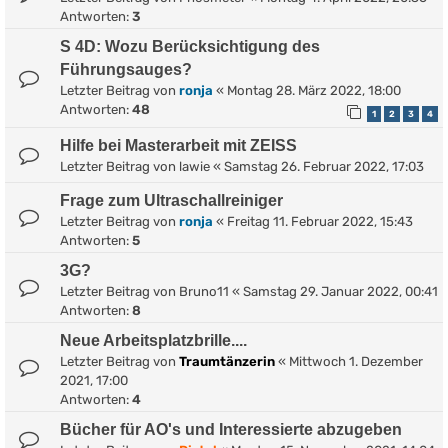
Antworten:
3
S 4D: Wozu Berücksichtigung des
Führungsauges?
Letzter Beitrag von
ronja
«
Montag 28. März 2022, 18:00
Antworten:
48
1
2
3
4
Hilfe bei Masterarbeit mit ZEISS
Letzter Beitrag von
lawie
«
Samstag 26. Februar 2022, 17:03
Frage zum Ultraschallreiniger
Letzter Beitrag von
ronja
«
Freitag 11. Februar 2022, 15:43
Antworten:
5
3G?
Letzter Beitrag von
Bruno11
«
Samstag 29. Januar 2022, 00:41
Antworten:
8
Neue Arbeitsplatzbrille....
Letzter Beitrag von
Traumtänzerin
«
Mittwoch 1. Dezember
2021, 17:00
Antworten:
4
Bücher für AO's und Interessierte abzugeben