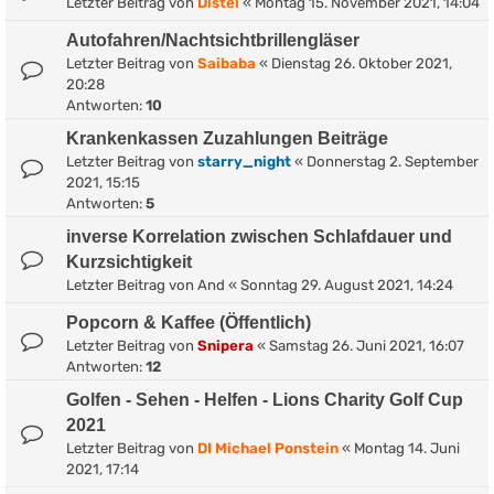
Letzter Beitrag von
Distel
«
Montag 15. November 2021, 14:04
Autofahren/Nachtsichtbrillengläser
Letzter Beitrag von
Saibaba
«
Dienstag 26. Oktober 2021,
20:28
Antworten:
10
Krankenkassen Zuzahlungen Beiträge
Letzter Beitrag von
starry_night
«
Donnerstag 2. September
2021, 15:15
Antworten:
5
inverse Korrelation zwischen Schlafdauer und
Kurzsichtigkeit
Letzter Beitrag von
And
«
Sonntag 29. August 2021, 14:24
Popcorn & Kaffee (Öffentlich)
Letzter Beitrag von
Snipera
«
Samstag 26. Juni 2021, 16:07
Antworten:
12
Golfen - Sehen - Helfen - Lions Charity Golf Cup
2021
Letzter Beitrag von
DI Michael Ponstein
«
Montag 14. Juni
2021, 17:14