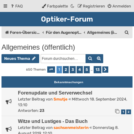
FAQ
Farbpalette
Registrieren
Anmelden
Optiker-Forum
S
Foren-Übersicht
Für den Augenoptiker (Bis auf den Bereich "Allgemeines" eine geschlossene Gruppe)
Allgemeines (öffentlich)
u
Allgemeines (öffentlich)
c
Suche
Erweiterte Such
h
Neues Thema
e
1
2
3
4
5
13
650 Themen
Seite
1
von
13
…
Nächste
Bekanntmachungen
Forenupdate und Serverwechsel
Letzter Beitrag von
Smutje
«
Mittwoch 18. September 2024,
13:10
Antworten:
23
1
2
Witze und Lustiges - Das Buch
Letzter Beitrag von
sachsenmeisterin
«
Donnerstag 8.
August 2019, 12:10