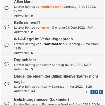
Alles klar...
Letzter Beitrag von
GodEmperor
«
Sonntag 10. Juli 2022,
12:22
Antworten:
6
Brille sinnvoll?
Letzter Beitrag von
nero
«
Dienstag 21. Juni 2022, 17:41
Antworten:
2
0-1-2-Regel im Verkaufsgespräch
Letzter Beitrag von
Traumtänzerin
«
Sonntag 22. Mai 2022,
11:15
Antworten:
5
Doppebilder
Letzter Beitrag von
lisari
«
Sonntag 15. Mai 2022, 13:25
Antworten:
5
Dinge, die einem der Billigbrillenverkäufer nicht
sagt...
Letzter Beitrag von
lisari
«
Samstag 14. Mai 2022, 13:28
Antworten:
33
1
2
3
Belichtungsmesser (Luxmeter)
Letzter Beitrag von
Phosmeter
«
Montag 4. April 2022, 20:36