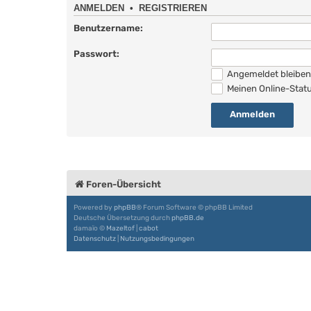
ANMELDEN
•
REGISTRIEREN
Benutzername:
Passwort:
Angemeldet bleibe
Meinen Online-Statu
Foren-Übersicht
Powered by
phpBB
® Forum Software © phpBB Limited
Deutsche Übersetzung durch
phpBB.de
damaïo ©
Mazeltof
|
cabot
Datenschutz
|
Nutzungsbedingungen