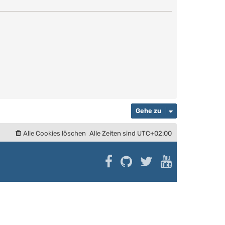
B
t
e
e
i
r
t
B
r
e
a
i
g
t
r
a
g
Gehe zu
Alle Cookies löschen
Alle Zeiten sind
UTC+02:00