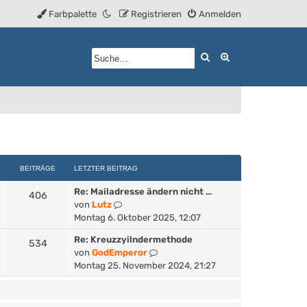
Farbpalette
Registrieren
Anmelden
Suche
Erweiterte Such
BEITRÄGE
LETZTER BEITRAG
Re: Mailadresse ändern nicht …
406
N
von
Lutz
e
Montag 6. Oktober 2025, 12:07
u
Re: Kreuzzyilndermethode
534
e
N
von
GodEmperor
s
e
Montag 25. November 2024, 21:27
t
u
e
e
r
s