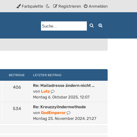
Farbpalette
Registrieren
Anmelden
Suche
Erweiterte Such
BEITRÄGE
LETZTER BEITRAG
Re: Mailadresse ändern nicht …
406
N
von
Lutz
e
Montag 6. Oktober 2025, 12:07
u
Re: Kreuzzyilndermethode
534
e
N
von
GodEmperor
s
e
Montag 25. November 2024, 21:27
t
u
e
e
r
s