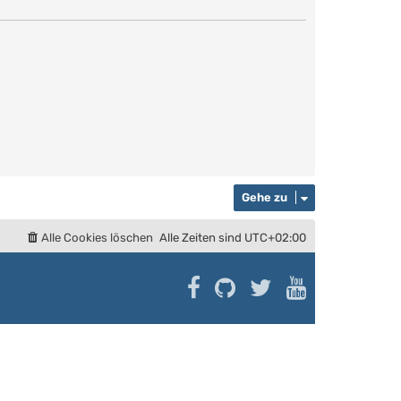
B
t
e
e
i
r
t
B
r
e
a
i
g
t
r
a
g
Gehe zu
Alle Cookies löschen
Alle Zeiten sind
UTC+02:00