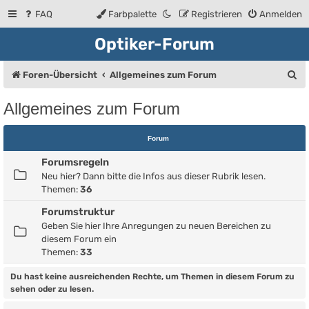
FAQ
Farbpalette
Registrieren
Anmelden
Optiker-Forum
S
Foren-Übersicht
Allgemeines zum Forum
u
Allgemeines zum Forum
c
h
Forum
e
Forumsregeln
Neu hier? Dann bitte die Infos aus dieser Rubrik lesen.
Themen:
36
Forumstruktur
Geben Sie hier Ihre Anregungen zu neuen Bereichen zu
diesem Forum ein
Themen:
33
Du hast keine ausreichenden Rechte, um Themen in diesem Forum zu
sehen oder zu lesen.