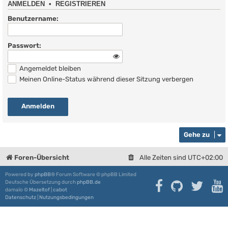
ANMELDEN
•
REGISTRIEREN
Benutzername:
Passwort:
Angemeldet bleiben
Meinen Online-Status während dieser Sitzung verbergen
Gehe zu
Foren-Übersicht
Alle Zeiten sind
UTC+02:00
Powered by
phpBB
® Forum Software © phpBB Limited
Deutsche Übersetzung durch
phpBB.de
damaïo ©
Mazeltof
|
cabot
Datenschutz
|
Nutzungsbedingungen