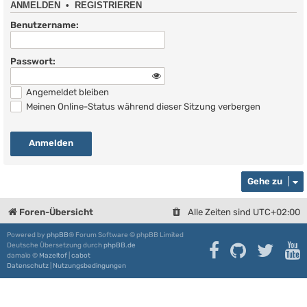
ANMELDEN
•
REGISTRIEREN
Benutzername:
Passwort:
Angemeldet bleiben
Meinen Online-Status während dieser Sitzung verbergen
Gehe zu
Foren-Übersicht
Alle Zeiten sind
UTC+02:00
Powered by
phpBB
® Forum Software © phpBB Limited
Deutsche Übersetzung durch
phpBB.de
damaïo ©
Mazeltof
|
cabot
Datenschutz
|
Nutzungsbedingungen