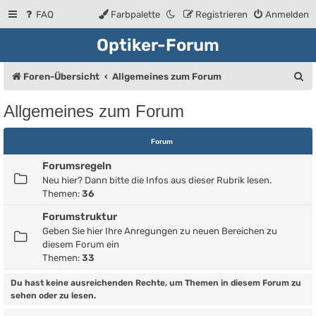
FAQ
Farbpalette
Registrieren
Anmelden
Optiker-Forum
S
Foren-Übersicht
Allgemeines zum Forum
u
Allgemeines zum Forum
c
h
Forum
e
Forumsregeln
Neu hier? Dann bitte die Infos aus dieser Rubrik lesen.
Themen:
36
Forumstruktur
Geben Sie hier Ihre Anregungen zu neuen Bereichen zu
diesem Forum ein
Themen:
33
Du hast keine ausreichenden Rechte, um Themen in diesem Forum zu
sehen oder zu lesen.