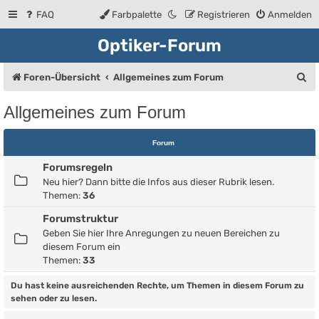
FAQ
Farbpalette
Registrieren
Anmelden
Optiker-Forum
S
Foren-Übersicht
Allgemeines zum Forum
u
Allgemeines zum Forum
c
h
Forum
e
Forumsregeln
Neu hier? Dann bitte die Infos aus dieser Rubrik lesen.
Themen:
36
Forumstruktur
Geben Sie hier Ihre Anregungen zu neuen Bereichen zu
diesem Forum ein
Themen:
33
Du hast keine ausreichenden Rechte, um Themen in diesem Forum zu
sehen oder zu lesen.