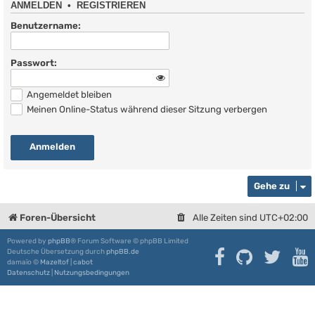
ANMELDEN
•
REGISTRIEREN
Benutzername:
Passwort:
Angemeldet bleiben
Meinen Online-Status während dieser Sitzung verbergen
Gehe zu
Foren-Übersicht
Alle Zeiten sind
UTC+02:00
Powered by
phpBB
® Forum Software © phpBB Limited
Deutsche Übersetzung durch
phpBB.de
damaïo ©
Mazeltof
|
cabot
Datenschutz
|
Nutzungsbedingungen