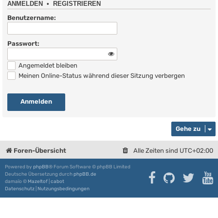
ANMELDEN
•
REGISTRIEREN
Benutzername:
Passwort:
Angemeldet bleiben
Meinen Online-Status während dieser Sitzung verbergen
Gehe zu
Foren-Übersicht
Alle Zeiten sind
UTC+02:00
Powered by
phpBB
® Forum Software © phpBB Limited
Deutsche Übersetzung durch
phpBB.de
damaïo ©
Mazeltof
|
cabot
Datenschutz
|
Nutzungsbedingungen