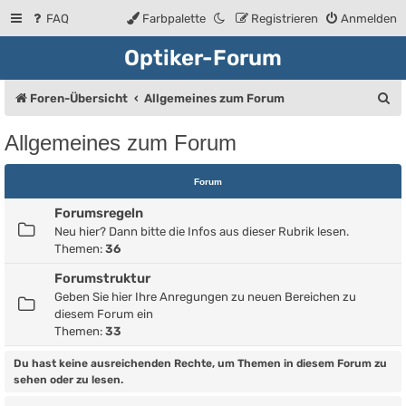
FAQ
Farbpalette
Registrieren
Anmelden
Optiker-Forum
S
Foren-Übersicht
Allgemeines zum Forum
u
Allgemeines zum Forum
c
h
Forum
e
Forumsregeln
Neu hier? Dann bitte die Infos aus dieser Rubrik lesen.
Themen:
36
Forumstruktur
Geben Sie hier Ihre Anregungen zu neuen Bereichen zu
diesem Forum ein
Themen:
33
Du hast keine ausreichenden Rechte, um Themen in diesem Forum zu
sehen oder zu lesen.