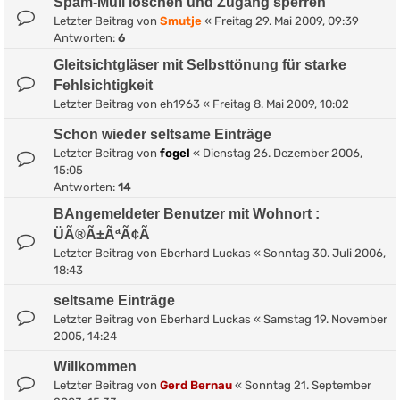
Spam-Müll löschen und Zugang sperren
Letzter Beitrag von
Smutje
«
Freitag 29. Mai 2009, 09:39
Antworten:
6
Gleitsichtgläser mit Selbsttönung für starke
Fehlsichtigkeit
Letzter Beitrag von
eh1963
«
Freitag 8. Mai 2009, 10:02
Schon wieder seltsame Einträge
Letzter Beitrag von
fogel
«
Dienstag 26. Dezember 2006,
15:05
Antworten:
14
BAngemeldeter Benutzer mit Wohnort :
ÜÃ®Ã±ÃªÃ¢Ã
Letzter Beitrag von
Eberhard Luckas
«
Sonntag 30. Juli 2006,
18:43
seltsame Einträge
Letzter Beitrag von
Eberhard Luckas
«
Samstag 19. November
2005, 14:24
Willkommen
Letzter Beitrag von
Gerd Bernau
«
Sonntag 21. September