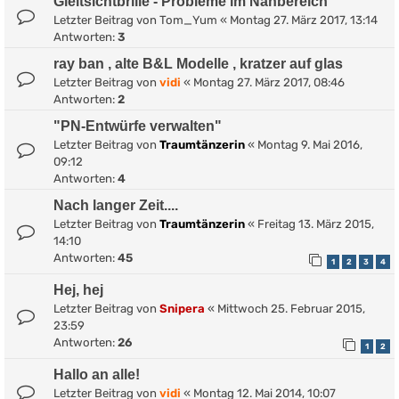
Gleitsichtbrille - Probleme im Nahbereich
Letzter Beitrag von
Tom_Yum
«
Montag 27. März 2017, 13:14
Antworten:
3
ray ban , alte B&L Modelle , kratzer auf glas
Letzter Beitrag von
vidi
«
Montag 27. März 2017, 08:46
Antworten:
2
"PN-Entwürfe verwalten"
Letzter Beitrag von
Traumtänzerin
«
Montag 9. Mai 2016,
09:12
Antworten:
4
Nach langer Zeit....
Letzter Beitrag von
Traumtänzerin
«
Freitag 13. März 2015,
14:10
Antworten:
45
1
2
3
4
Hej, hej
Letzter Beitrag von
Snipera
«
Mittwoch 25. Februar 2015,
23:59
Antworten:
26
1
2
Hallo an alle!
Letzter Beitrag von
vidi
«
Montag 12. Mai 2014, 10:07