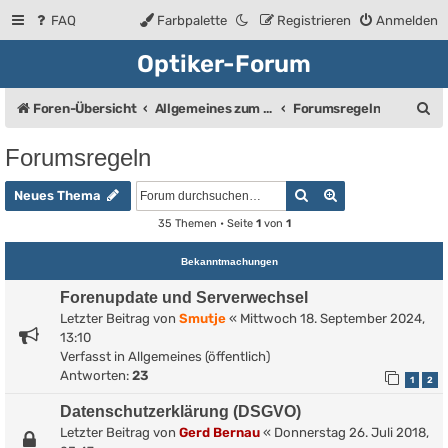
FAQ
Farbpalette
Registrieren
Anmelden
Optiker-Forum
S
Foren-Übersicht
Allgemeines zum Forum
Forumsregeln
u
Forumsregeln
c
Suche
Erweiterte Such
h
Neues Thema
e
35 Themen • Seite
1
von
1
Bekanntmachungen
Forenupdate und Serverwechsel
Letzter Beitrag von
Smutje
«
Mittwoch 18. September 2024,
13:10
Verfasst in
Allgemeines (öffentlich)
Antworten:
23
1
2
Datenschutzerklärung (DSGVO)
Letzter Beitrag von
Gerd Bernau
«
Donnerstag 26. Juli 2018,