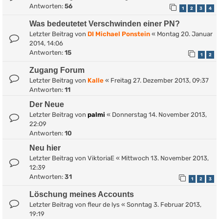
Antworten:
56
1
2
3
4
Was bedeutetet Verschwinden einer PN?
Letzter Beitrag von
DI Michael Ponstein
«
Montag 20. Januar
2014, 14:06
Antworten:
15
1
2
Zugang Forum
Letzter Beitrag von
Kalle
«
Freitag 27. Dezember 2013, 09:37
Antworten:
11
Der Neue
Letzter Beitrag von
palmi
«
Donnerstag 14. November 2013,
22:09
Antworten:
10
Neu hier
Letzter Beitrag von
ViktoriaE
«
Mittwoch 13. November 2013,
12:39
Antworten:
31
1
2
3
Löschung meines Accounts
Letzter Beitrag von
fleur de lys
«
Sonntag 3. Februar 2013,
19:19