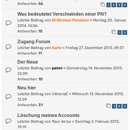
Antworten:
56
1
2
3
4
Was bedeutetet Verschwinden einer PN?
Letzter Beitrag von
DI Michael Ponstein
«
Montag 20. Januar
2014, 14:06
Antworten:
15
1
2
Zugang Forum
Letzter Beitrag von
Kalle
«
Freitag 27. Dezember 2013, 09:37
Antworten:
11
Der Neue
Letzter Beitrag von
palmi
«
Donnerstag 14. November 2013,
22:09
Antworten:
10
Neu hier
Letzter Beitrag von
ViktoriaE
«
Mittwoch 13. November 2013,
12:39
Antworten:
31
1
2
3
Löschung meines Accounts
Letzter Beitrag von
fleur de lys
«
Sonntag 3. Februar 2013,
19:19