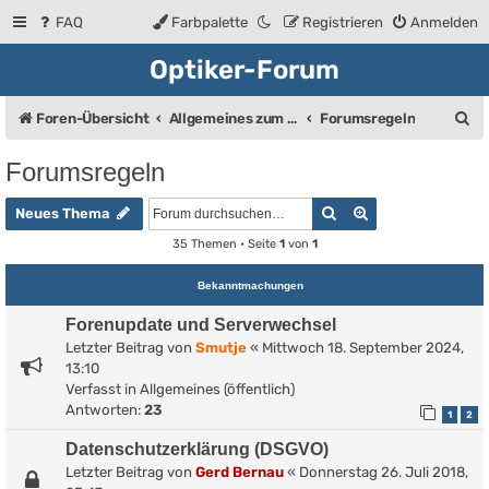
FAQ
Farbpalette
Registrieren
Anmelden
Optiker-Forum
S
Foren-Übersicht
Allgemeines zum Forum
Forumsregeln
u
Forumsregeln
c
Suche
Erweiterte Such
h
Neues Thema
e
35 Themen • Seite
1
von
1
Bekanntmachungen
Forenupdate und Serverwechsel
Letzter Beitrag von
Smutje
«
Mittwoch 18. September 2024,
13:10
Verfasst in
Allgemeines (öffentlich)
Antworten:
23
1
2
Datenschutzerklärung (DSGVO)
Letzter Beitrag von
Gerd Bernau
«
Donnerstag 26. Juli 2018,