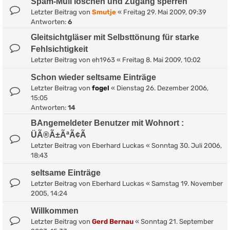
Spam-Müll löschen und Zugang sperren
Letzter Beitrag von
Smutje
«
Freitag 29. Mai 2009, 09:39
Antworten:
6
Gleitsichtgläser mit Selbsttönung für starke
Fehlsichtigkeit
Letzter Beitrag von
eh1963
«
Freitag 8. Mai 2009, 10:02
Schon wieder seltsame Einträge
Letzter Beitrag von
fogel
«
Dienstag 26. Dezember 2006,
15:05
Antworten:
14
BAngemeldeter Benutzer mit Wohnort :
ÜÃ®Ã±ÃªÃ¢Ã
Letzter Beitrag von
Eberhard Luckas
«
Sonntag 30. Juli 2006,
18:43
seltsame Einträge
Letzter Beitrag von
Eberhard Luckas
«
Samstag 19. November
2005, 14:24
Willkommen
Letzter Beitrag von
Gerd Bernau
«
Sonntag 21. September