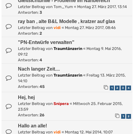
Gleitsichtbrille - Probleme im Nahbereich
Letzter Beitrag von
Tom_Yum
«
Montag 27. März 2017, 13:14
Antworten:
3
ray ban , alte B&L Modelle , kratzer auf glas
Letzter Beitrag von
vidi
«
Montag 27. März 2017, 08:46
Antworten:
2
"PN-Entwürfe verwalten"
Letzter Beitrag von
Traumtänzerin
«
Montag 9. Mai 2016,
09:12
Antworten:
4
Nach langer Zeit....
Letzter Beitrag von
Traumtänzerin
«
Freitag 13. März 2015,
14:10
Antworten:
45
1
2
3
4
Hej, hej
Letzter Beitrag von
Snipera
«
Mittwoch 25. Februar 2015,
23:59
Antworten:
26
1
2
Hallo an alle!
Letzter Beitrag von
vidi
«
Montag 12. Mai 2014, 10:07