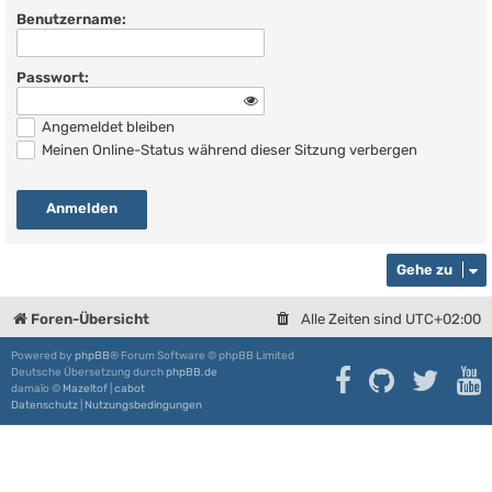
Benutzername:
Passwort:
Angemeldet bleiben
Meinen Online-Status während dieser Sitzung verbergen
Gehe zu
Foren-Übersicht
Alle Zeiten sind
UTC+02:00
Powered by
phpBB
® Forum Software © phpBB Limited
Deutsche Übersetzung durch
phpBB.de
damaïo ©
Mazeltof
|
cabot
Datenschutz
|
Nutzungsbedingungen