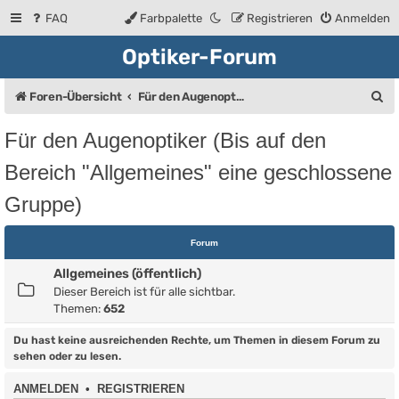
FAQ
Farbpalette
Registrieren
Anmelden
Optiker-Forum
S
Foren-Übersicht
Für den Augenoptiker (Bis auf den Bereich "Allgemeines" eine geschlossene Gruppe)
u
Für den Augenoptiker (Bis auf den
c
Bereich "Allgemeines" eine geschlossene
h
Gruppe)
e
Forum
Allgemeines (öffentlich)
Dieser Bereich ist für alle sichtbar.
Themen:
652
Du hast keine ausreichenden Rechte, um Themen in diesem Forum zu
sehen oder zu lesen.
ANMELDEN
•
REGISTRIEREN