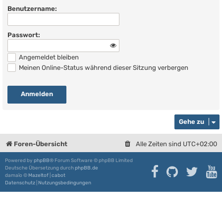
Benutzername:
Passwort:
Angemeldet bleiben
Meinen Online-Status während dieser Sitzung verbergen
Gehe zu
Foren-Übersicht
Alle Zeiten sind
UTC+02:00
Powered by
phpBB
® Forum Software © phpBB Limited
Deutsche Übersetzung durch
phpBB.de
damaïo ©
Mazeltof
|
cabot
Datenschutz
|
Nutzungsbedingungen