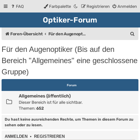
FAQ
Farbpalette
Registrieren
Anmelden
Optiker-Forum
S
Foren-Übersicht
Für den Augenoptiker (Bis auf den Bereich "Allgemeines" eine geschlossene Gruppe)
u
Für den Augenoptiker (Bis auf den
c
Bereich "Allgemeines" eine geschlossene
h
Gruppe)
e
Forum
Allgemeines (öffentlich)
Dieser Bereich ist für alle sichtbar.
Themen:
652
Du hast keine ausreichenden Rechte, um Themen in diesem Forum zu
sehen oder zu lesen.
ANMELDEN
•
REGISTRIEREN