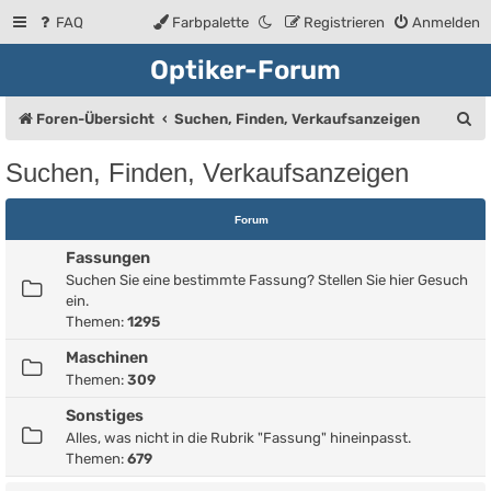
FAQ
Farbpalette
Registrieren
Anmelden
Optiker-Forum
S
Foren-Übersicht
Suchen, Finden, Verkaufsanzeigen
u
Suchen, Finden, Verkaufsanzeigen
c
h
Forum
e
Fassungen
Suchen Sie eine bestimmte Fassung? Stellen Sie hier Gesuch
ein.
Themen:
1295
Maschinen
Themen:
309
Sonstiges
Alles, was nicht in die Rubrik "Fassung" hineinpasst.
Themen:
679