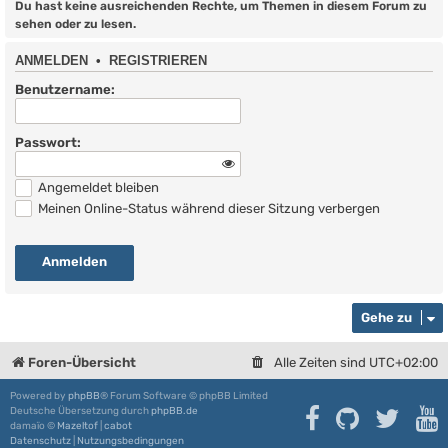
Du hast keine ausreichenden Rechte, um Themen in diesem Forum zu
sehen oder zu lesen.
ANMELDEN
•
REGISTRIEREN
Benutzername:
Passwort:
Angemeldet bleiben
Meinen Online-Status während dieser Sitzung verbergen
Gehe zu
Foren-Übersicht
Alle Zeiten sind
UTC+02:00
Powered by
phpBB
® Forum Software © phpBB Limited
Deutsche Übersetzung durch
phpBB.de
damaïo ©
Mazeltof
|
cabot
Datenschutz
|
Nutzungsbedingungen