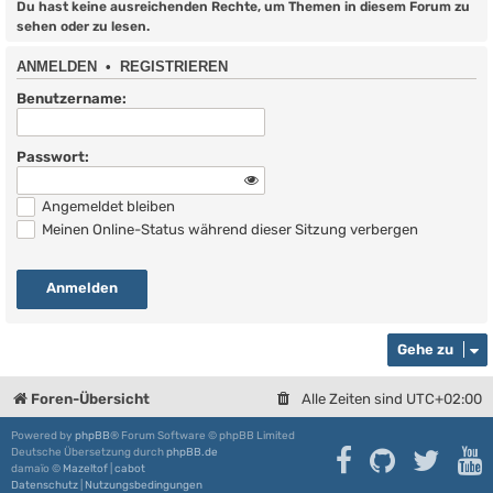
Du hast keine ausreichenden Rechte, um Themen in diesem Forum zu
sehen oder zu lesen.
ANMELDEN
•
REGISTRIEREN
Benutzername:
Passwort:
Angemeldet bleiben
Meinen Online-Status während dieser Sitzung verbergen
Gehe zu
Foren-Übersicht
Alle Zeiten sind
UTC+02:00
Powered by
phpBB
® Forum Software © phpBB Limited
Deutsche Übersetzung durch
phpBB.de
damaïo ©
Mazeltof
|
cabot
Datenschutz
|
Nutzungsbedingungen