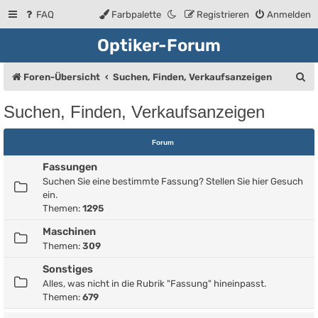
FAQ
Farbpalette
Registrieren
Anmelden
Optiker-Forum
S
Foren-Übersicht
Suchen, Finden, Verkaufsanzeigen
u
Suchen, Finden, Verkaufsanzeigen
c
h
Forum
e
Fassungen
Suchen Sie eine bestimmte Fassung? Stellen Sie hier Gesuch
ein.
Themen:
1295
Maschinen
Themen:
309
Sonstiges
Alles, was nicht in die Rubrik "Fassung" hineinpasst.
Themen:
679