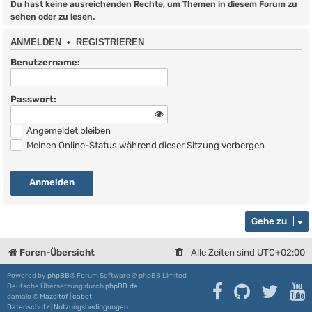
Du hast keine ausreichenden Rechte, um Themen in diesem Forum zu
sehen oder zu lesen.
ANMELDEN
•
REGISTRIEREN
Benutzername:
Passwort:
Angemeldet bleiben
Meinen Online-Status während dieser Sitzung verbergen
Gehe zu
Foren-Übersicht
Alle Zeiten sind
UTC+02:00
Powered by
phpBB
® Forum Software © phpBB Limited
Deutsche Übersetzung durch
phpBB.de
damaïo ©
Mazeltof
|
cabot
Datenschutz
|
Nutzungsbedingungen