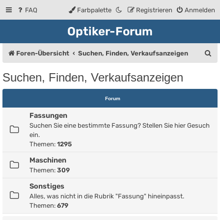
FAQ
Farbpalette
Registrieren
Anmelden
Optiker-Forum
S
Foren-Übersicht
Suchen, Finden, Verkaufsanzeigen
u
Suchen, Finden, Verkaufsanzeigen
c
h
Forum
e
Fassungen
Suchen Sie eine bestimmte Fassung? Stellen Sie hier Gesuch
ein.
Themen:
1295
Maschinen
Themen:
309
Sonstiges
Alles, was nicht in die Rubrik "Fassung" hineinpasst.
Themen:
679