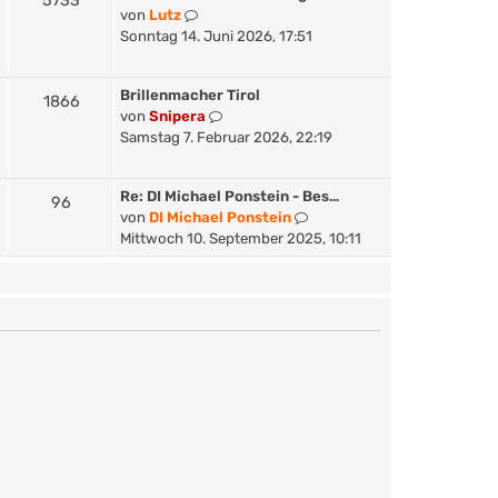
5733
B
N
von
Lutz
t
e
e
Sonntag 14. Juni 2026, 17:51
e
i
u
r
t
e
B
r
Brillenmacher Tirol
s
1866
e
a
N
von
Snipera
t
i
g
e
Samstag 7. Februar 2026, 22:19
e
t
u
r
r
e
B
a
Re: DI Michael Ponstein - Bes…
s
96
e
g
N
von
DI Michael Ponstein
t
i
e
Mittwoch 10. September 2025, 10:11
e
t
u
r
r
e
B
a
s
e
g
t
i
e
t
r
r
B
a
e
g
i
t
r
a