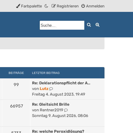
Farbpalette
Registrieren
Anmelden
Suche
Erweiterte Such
BEITRÄGE
LETZTER BEITRAG
Re: Deklarationspflicht der A…
99
N
von
Lutz
e
Freitag 4. August 2023, 19:49
u
Re: Gleitsicht Brille
e
66957
N
von
Rentner2019
s
e
Sonntag 9. August 2026, 08:06
t
u
e
e
r
Re: welche Peroxidlösung?
s