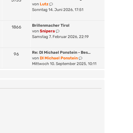
5733
B
N
von
Lutz
t
e
e
Sonntag 14. Juni 2026, 17:51
e
i
u
r
t
e
B
r
Brillenmacher Tirol
s
1866
e
a
N
von
Snipera
t
i
g
e
Samstag 7. Februar 2026, 22:19
e
t
u
r
r
e
B
a
Re: DI Michael Ponstein - Bes…
s
96
e
g
N
von
DI Michael Ponstein
t
i
e
Mittwoch 10. September 2025, 10:11
e
t
u
r
r
e
B
a
s
e
g
t
i
e
t
r
r
B
a
e
g
i
t
r
a