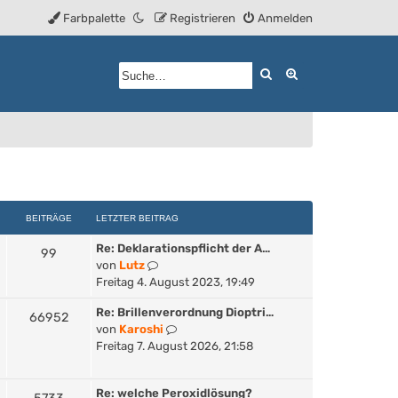
Farbpalette
Registrieren
Anmelden
Suche
Erweiterte Such
BEITRÄGE
LETZTER BEITRAG
Re: Deklarationspflicht der A…
99
N
von
Lutz
e
Freitag 4. August 2023, 19:49
u
Re: Brillenverordnung Dioptri…
e
66952
N
von
Karoshi
s
e
Freitag 7. August 2026, 21:58
t
u
e
e
r
Re: welche Peroxidlösung?
s