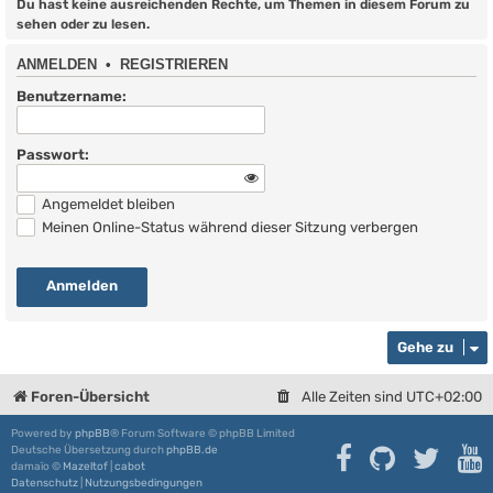
Du hast keine ausreichenden Rechte, um Themen in diesem Forum zu
sehen oder zu lesen.
ANMELDEN
•
REGISTRIEREN
Benutzername:
Passwort:
Angemeldet bleiben
Meinen Online-Status während dieser Sitzung verbergen
Gehe zu
Foren-Übersicht
Alle Zeiten sind
UTC+02:00
Powered by
phpBB
® Forum Software © phpBB Limited
Deutsche Übersetzung durch
phpBB.de
damaïo ©
Mazeltof
|
cabot
Datenschutz
|
Nutzungsbedingungen