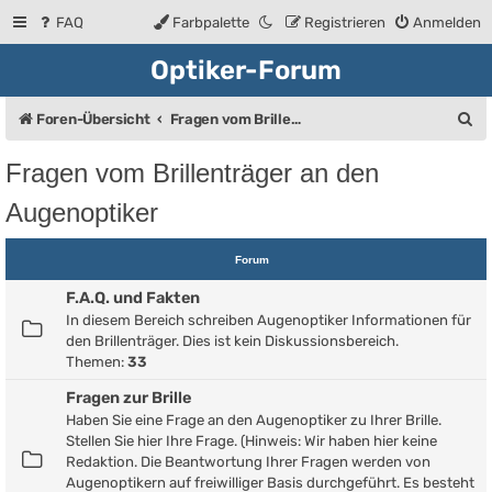
FAQ
Farbpalette
Registrieren
Anmelden
Optiker-Forum
S
Foren-Übersicht
Fragen vom Brillenträger an den Augenoptiker
u
Fragen vom Brillenträger an den
c
Augenoptiker
h
e
Forum
F.A.Q. und Fakten
In diesem Bereich schreiben Augenoptiker Informationen für
den Brillenträger. Dies ist kein Diskussionsbereich.
Themen:
33
Fragen zur Brille
Haben Sie eine Frage an den Augenoptiker zu Ihrer Brille.
Stellen Sie hier Ihre Frage. (Hinweis: Wir haben hier keine
Redaktion. Die Beantwortung Ihrer Fragen werden von
Augenoptikern auf freiwilliger Basis durchgeführt. Es besteht