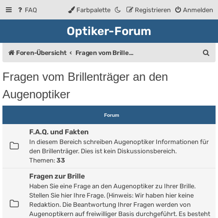
FAQ
Farbpalette
Registrieren
Anmelden
Optiker-Forum
S
Foren-Übersicht
Fragen vom Brillenträger an den Augenoptiker
u
Fragen vom Brillenträger an den
c
Augenoptiker
h
e
Forum
F.A.Q. und Fakten
In diesem Bereich schreiben Augenoptiker Informationen für
den Brillenträger. Dies ist kein Diskussionsbereich.
Themen:
33
Fragen zur Brille
Haben Sie eine Frage an den Augenoptiker zu Ihrer Brille.
Stellen Sie hier Ihre Frage. (Hinweis: Wir haben hier keine
Redaktion. Die Beantwortung Ihrer Fragen werden von
Augenoptikern auf freiwilliger Basis durchgeführt. Es besteht