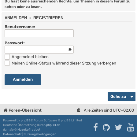
Du hast keine ausreichenden Rechte, um Themen in diesem Forum zu
sehen oder zu lesen.
ANMELDEN
•
REGISTRIEREN
Benutzername:
Passwort:
Angemeldet bleiben
Meinen Online-Status während dieser Sitzung verbergen
Gehe zu
Foren-Übersicht
Alle Zeiten sind
UTC+02:00
Powered by
phpBB
® Forum Software © phpBB Limited
Deutsche Übersetzung durch
phpBB.de
damaïo ©
Mazeltof
|
cabot
Datenschutz
|
Nutzungsbedingungen