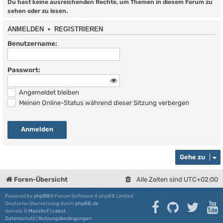
Du hast keine ausreichenden Rechte, um Themen in diesem Forum zu
sehen oder zu lesen.
ANMELDEN
•
REGISTRIEREN
Benutzername:
Passwort:
Angemeldet bleiben
Meinen Online-Status während dieser Sitzung verbergen
Gehe zu
Foren-Übersicht
Alle Zeiten sind
UTC+02:00
Powered by
phpBB
® Forum Software © phpBB Limited
Deutsche Übersetzung durch
phpBB.de
damaïo ©
Mazeltof
|
cabot
Datenschutz
|
Nutzungsbedingungen