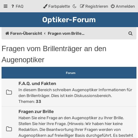
FAQ
Farbpalette
Registrieren
Anmelden
Optiker-Forum
S
Foren-Übersicht
Fragen vom Brillenträger an den Augenoptiker
u
Fragen vom Brillenträger an den
c
Augenoptiker
h
e
Forum
F.A.Q. und Fakten
In diesem Bereich schreiben Augenoptiker Informationen für
den Brillenträger. Dies ist kein Diskussionsbereich.
Themen:
33
Fragen zur Brille
Haben Sie eine Frage an den Augenoptiker zu Ihrer Brille.
Stellen Sie hier Ihre Frage. (Hinweis: Wir haben hier keine
Redaktion. Die Beantwortung Ihrer Fragen werden von
Augenoptikern auf freiwilliger Basis durchgeführt. Es besteht