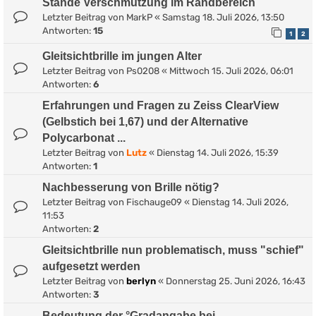
Stände Verschmutzung im Randbereich
Letzter Beitrag von
MarkP
«
Samstag 18. Juli 2026, 13:50
Antworten:
15
1
2
Gleitsichtbrille im jungen Alter
Letzter Beitrag von
Ps0208
«
Mittwoch 15. Juli 2026, 06:01
Antworten:
6
Erfahrungen und Fragen zu Zeiss ClearView
(Gelbstich bei 1,67) und der Alternative
Polycarbonat ...
Letzter Beitrag von
Lutz
«
Dienstag 14. Juli 2026, 15:39
Antworten:
1
Nachbesserung von Brille nötig?
Letzter Beitrag von
Fischauge09
«
Dienstag 14. Juli 2026,
11:53
Antworten:
2
Gleitsichtbrille nun problematisch, muss "schief"
aufgesetzt werden
Letzter Beitrag von
berlyn
«
Donnerstag 25. Juni 2026, 16:43
Antworten:
3
Bedeutung der °Gradangabe bei