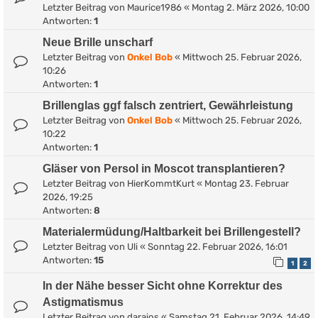
Letzter Beitrag von
Maurice1986
«
Montag 2. März 2026, 10:00
Antworten:
1
Neue Brille unscharf
Letzter Beitrag von
Onkel Bob
«
Mittwoch 25. Februar 2026,
10:26
Antworten:
1
Brillenglas ggf falsch zentriert, Gewährleistung
Letzter Beitrag von
Onkel Bob
«
Mittwoch 25. Februar 2026,
10:22
Antworten:
1
Gläser von Persol in Moscot transplantieren?
Letzter Beitrag von
HierKommtKurt
«
Montag 23. Februar
2026, 19:25
Antworten:
8
Materialermüdung/Haltbarkeit bei Brillengestell?
Letzter Beitrag von
Uli
«
Sonntag 22. Februar 2026, 16:01
Antworten:
15
1
2
In der Nähe besser Sicht ohne Korrektur des
Astigmatismus
Letzter Beitrag von
daraios
«
Samstag 21. Februar 2026, 14:49