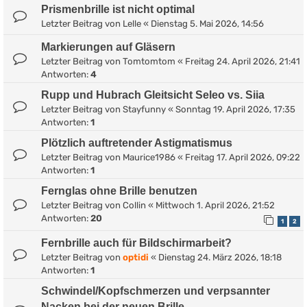
Prismenbrille ist nicht optimal
Letzter Beitrag von
Lelle
«
Dienstag 5. Mai 2026, 14:56
Markierungen auf Gläsern
Letzter Beitrag von
Tomtomtom
«
Freitag 24. April 2026, 21:41
Antworten:
4
Rupp und Hubrach Gleitsicht Seleo vs. Siia
Letzter Beitrag von
Stayfunny
«
Sonntag 19. April 2026, 17:35
Antworten:
1
Plötzlich auftretender Astigmatismus
Letzter Beitrag von
Maurice1986
«
Freitag 17. April 2026, 09:22
Antworten:
1
Fernglas ohne Brille benutzen
Letzter Beitrag von
Collin
«
Mittwoch 1. April 2026, 21:52
Antworten:
20
1
2
Fernbrille auch für Bildschirmarbeit?
Letzter Beitrag von
optidi
«
Dienstag 24. März 2026, 18:18
Antworten:
1
Schwindel/Kopfschmerzen und verpsannter
Nacken bei der neuen Brille