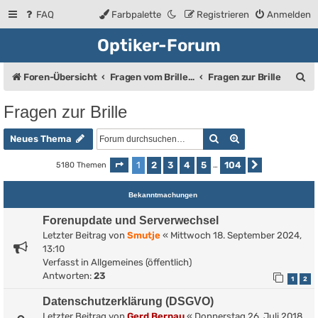
FAQ
Farbpalette
Registrieren
Anmelden
Optiker-Forum
S
Foren-Übersicht
Fragen vom Brillenträger an den Augenoptiker
Fragen zur Brille
u
Fragen zur Brille
c
Suche
Erweiterte Such
h
Neues Thema
e
1
2
3
4
5
104
5180 Themen
Seite
1
von
104
…
Nächste
Bekanntmachungen
Forenupdate und Serverwechsel
Letzter Beitrag von
Smutje
«
Mittwoch 18. September 2024,
13:10
Verfasst in
Allgemeines (öffentlich)
Antworten:
23
1
2
Datenschutzerklärung (DSGVO)
Letzter Beitrag von
Gerd Bernau
«
Donnerstag 26. Juli 2018,