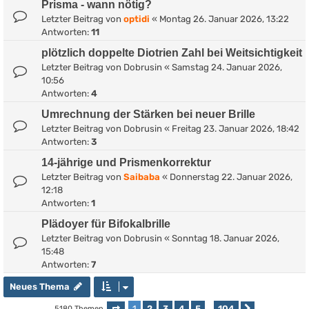
Prisma - wann nötig?
Letzter Beitrag von
optidi
«
Montag 26. Januar 2026, 13:22
Antworten:
11
plötzlich doppelte Diotrien Zahl bei Weitsichtigkeit
Letzter Beitrag von
Dobrusin
«
Samstag 24. Januar 2026,
10:56
Antworten:
4
Umrechnung der Stärken bei neuer Brille
Letzter Beitrag von
Dobrusin
«
Freitag 23. Januar 2026, 18:42
Antworten:
3
14-jährige und Prismenkorrektur
Letzter Beitrag von
Saibaba
«
Donnerstag 22. Januar 2026,
12:18
Antworten:
1
Plädoyer für Bifokalbrille
Letzter Beitrag von
Dobrusin
«
Sonntag 18. Januar 2026,
15:48
Antworten:
7
Neues Thema
1
2
3
4
5
104
5180 Themen
…