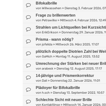
Bifokalbrille
von
Willwassehen
»
Dienstag 3. Februar 2026, 0
Frage zu brillenwerten
von
Petrawilke
»
Mittwoch 4. Februar 2026, 12:4
Strahlen um Lichtquellen bei Kurzsichti
von
ErikErikson
»
Donnerstag 29. Januar 2026, 1
Prisma - wann nötig?
von
jofelida
»
Mittwoch 26. März 2025, 17:07
plötzlich doppelte Diotrien Zahl bei Wei
von
GaMich
»
Montag 11. August 2025, 13:52
Umrechnung der Stärken bei neuer Bril
von
arabesk
»
Dienstag 12. August 2025, 17:17
14-jährige und Prismenkorrektur
von
Dali
»
Donnerstag 22. Januar 2026, 11:01
Plädoyer für Bifokalbrille
von
h.sch
»
Dienstag 13. September 2022, 10:57
Schlechte Sicht mit neuer Brille
von
Kontaktlinse
»
Mittwoch 14. Januar 2026, 00