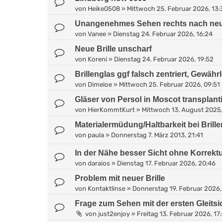
von
Heike0508
»
Mittwoch 25. Februar 2026, 13:
Unangenehmes Sehen rechts nach neuer
von
Vanee
»
Dienstag 24. Februar 2026, 16:24
Neue Brille unscharf
von
Koreni
»
Dienstag 24. Februar 2026, 19:52
Brillenglas ggf falsch zentriert, Gewähr
von
Dimeloe
»
Mittwoch 25. Februar 2026, 09:51
Gläser von Persol in Moscot transplant
von
HierKommtKurt
»
Mittwoch 13. August 2025,
Materialermüdung/Haltbarkeit bei Brille
von
paula
»
Donnerstag 7. März 2013, 21:41
In der Nähe besser Sicht ohne Korrekt
von
daraios
»
Dienstag 17. Februar 2026, 20:46
Problem mit neuer Brille
von
Kontaktlinse
»
Donnerstag 19. Februar 2026,
Frage zum Sehen mit der ersten Gleitsic
von
just2enjoy
»
Freitag 13. Februar 2026, 17