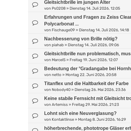
Gleitsichtbrille im jungen Alter
von
Ps0208
»
Dienstag 14. Juli 2026, 12:05
Erfahrungen und Fragen zu Zeiss ClearV
Polycarbonat ...
von
Fischauge09
»
Dienstag 14. Juli 2026, 14:18
Nachbesserung von Brille nötig?
von
piahab
»
Dienstag 14. Juli 2026, 09:06
Gleitsichtbrille nun problematisch, mu
von
MarcelS
»
Freitag 19. Juni 2026, 12:07
Bedeutung der °Gradangabe bei Horn
von
netto
»
Montag 22. Juni 2026, 20:58
Titanflex und die Haltbarkeit der Farbe
von
Nobody40
»
Dienstag 26. Mai 2026, 23:36
Keine stabile Fernsicht mit Gleitsicht tr
von
Artemiss
»
Freitag 29. Mai 2026, 21:23
Lohnt sich eine Neuverglasung?
von
Kontaktlinse
»
Montag 8. Juni 2026, 16:29
höherbrechende, phototrope Gläser erh