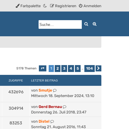
Farbpalette
Registrieren
Anmelden
Suche
Erweiterte Such
1
2
3
4
5
104
5178 Themen
Seite
1
von
104
…
Nächste
ZUGRIFFE
LETZTER BEITRAG
von
Smutje
432696
Mittwoch 18. September 2024, 13:10
von
Gerd Bernau
304914
Donnerstag 26. Juli 2018, 23:47
von
Distel
83253
Sonntag 21. August 2016, 11:43