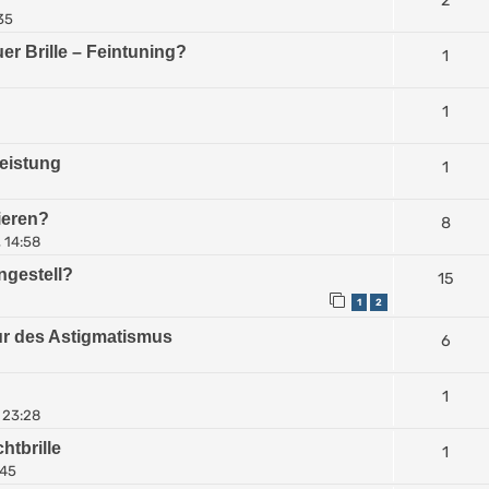
2
35
 Brille – Feintuning?
1
1
leistung
1
ieren?
8
 14:58
ngestell?
15
1
2
ur des Astigmatismus
6
1
 23:28
htbrille
1
:45