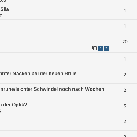
6:08
Siia
1
00
1
20
1
2
1
ter Nacken bei der neuen Brille
2
 Unruhe/leichter Schwindel noch nach Wochen
2
in der Optik?
5
5
?
2