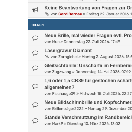
Keine Beantwortung von Fragen zur On
von
Gerd Bernau
»
Freitag 22. Januar 2016, 
THEMEN
Neue Brille, mal wieder Fragen evtl. Pr
von
Muc
»
Donnerstag 23. Juli 2026, 17:49
Lasergravur Diamant
von
Zorngiebel
»
Montag 3. August 2026, 15:
Gleitsichtbrille: Unschärfe im Fernbere
von
Zugzwang
»
Donnerstag 14. Mai 2026, 07:19
1,6 oder 1,5 CR39 für gestochen scharf
allgemeinen?
von
Fischauge09
»
Mittwoch 15. Juli 2026, 22:27
Neue Bildschirmbrille und Kopfschme
von
Brillenträger2222
»
Montag 29. Dezember 20
Stände Verschmutzung im Randbereic
von
MarkP
»
Dienstag 10. März 2026, 13:02