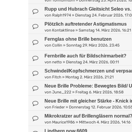
von
Tomtomtom
»
Donnerstag 23. April 2026, 1
Rupp und Hubrach Gleitsicht Seleo vs. 
von
Ralph1974
»
Dienstag 24. Februar 2026, 17:
Plötzlich auftretender Astigmatismus
von
Kontaktlinse
»
Samstag 14. März 2026, 16:21
Fernglas ohne Brille benutzen
von
Collin
»
Sonntag 29. März 2026, 23:45
Fernbrille auch für Bildschirmarbeit?
von
netto
»
Dienstag 24. März 2026, 00:11
Schwindel/Kopfschmerzen und verpsann
von
Fitch
»
Montag 2. März 2026, 21:21
Neue Brille Probleme: Bewegtes Bild/
von
June_222
»
Freitag 6. März 2026, 18:58
Neue Brille mit gleicher Stärke - Knick 
von
Frieder
»
Donnerstag 12. Februar 2026, 10:5
Mikrokratzer auf Brillengläsern normal
von
Maurice1986
»
Mittwoch 4. März 2026, 14:16
Lindberg now 6609