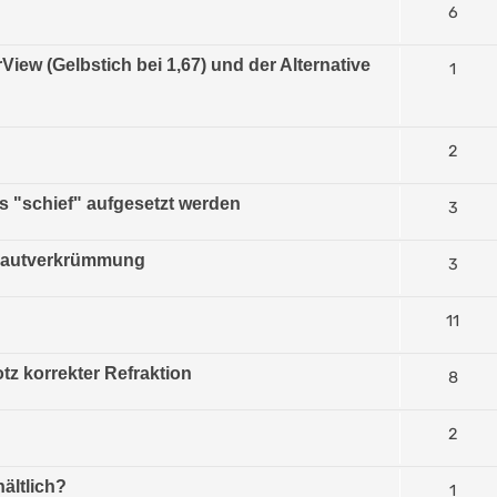
6
iew (Gelbstich bei 1,67) und der Alternative
1
2
ss "schief" aufgesetzt werden
3
hautverkrümmung
3
11
otz korrekter Refraktion
8
2
ältlich?
1