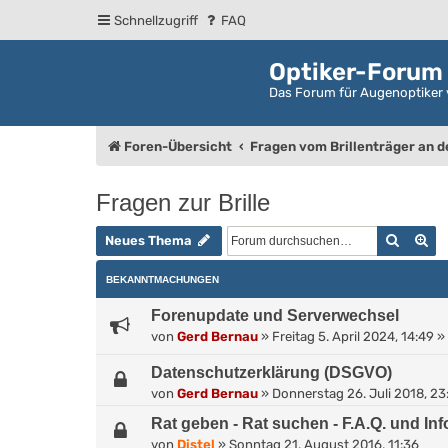
Schnellzugriff
FAQ
Optiker-Forum
Das Forum für Augenoptiker 
Foren-Übersicht
Fragen vom Brillenträger an 
Fragen zur Brille
Suche
Er
Neues Thema
BEKANNTMACHUNGEN
Forenupdate und Serverwechsel
von
Gerd Bernau
»
Freitag 5. April 2024, 14:49
» 
Datenschutzerklärung (DSGVO)
von
Gerd Bernau
»
Donnerstag 26. Juli 2018, 23
Rat geben - Rat suchen - F.A.Q. und In
von
Distel
»
Sonntag 21. August 2016, 11:36