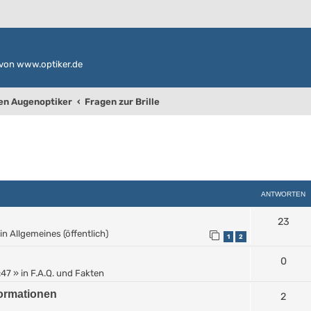
von www.optiker.de
den Augenoptiker
Fragen zur Brille
weiterte Suche
ANTWORTEN
23
in
Allgemeines (öffentlich)
1
2
0
:47
» in
F.A.Q. und Fakten
formationen
2