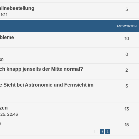
linebestellung
5
11:21
ANTWORTEN
obleme
10
0
50
ich knapp jenseits der Mitte normal?
2
e Sicht bei Astronomie und Fernsicht im
3
rzen
13
25, 22:43
h
15
1
2