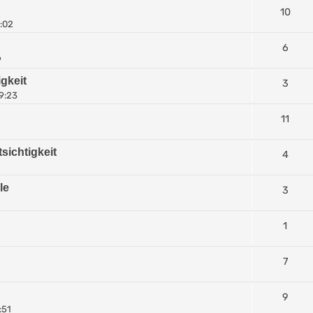
10
7:02
6
9
gkeit
3
9:23
11
tsichtigkeit
4
le
3
1
7
9
:51