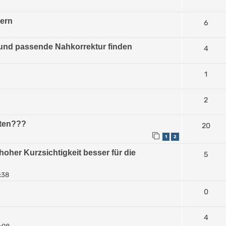
ern
6
 und passende Nahkorrektur finden
4
1
2
hten???
20
1
2
ei hoher Kurzsichtigkeit besser für die
5
:38
0
4