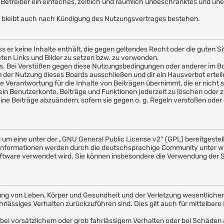
em Betreiber ein einfaches, zeitlich und räumlich unbeschränktes und u
 bleibt auch nach Kündigung des Nutzungsvertrages bestehen.
ass er keine Inhalte enthält, die gegen geltendes Recht oder die guten 
eten Links und Bilder zu setzen bzw. zu verwenden.
s. Bei Verstößen gegen diese Nutzungsbedingungen oder anderer im Boa
er Nutzung dieses Boards ausschließen und dir ein Hausverbot erteil
 Verantwortung für die Inhalte von Beiträgen übernimmt, die er nicht sel
in Benutzerkonto, Beiträge und Funktionen jederzeit zu löschen oder z
ine Beiträge abzuändern, sofern sie gegen o. g. Regeln verstoßen oder 
 um eine unter der „
GNU General Public License v2
“ (GPL) bereitgeste
nformationen werden durch die deutschsprachige Community unter ww
e Software verwendet wird. Sie können insbesondere die Verwendung der
ng von Leben, Körper und Gesundheit und der Verletzung wesentlicher V
ahrlässiges Verhalten zurückzuführen sind. Dies gilt auch für mittelb
bei vorsätzlichem oder grob fahrlässigem Verhalten oder bei Schäden