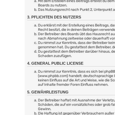
Mit dem Erstellen eines Beitrags erteilst du d
Boards zu nutzen.
Das Nutzungsrecht nach Punkt 2, Unterpunkt a
3. PFLICHTEN DES NUTZERS
Du erklärst mit der Erstellung eines Beitrags, d
Recht besitzt, die in deinen Beiträgen verwend
Der Betreiber des Boards übt das Hausrecht au
nach Abmahnung zeitweise oder dauerhaft von d
Du nimmst zur Kenntnis, dass der Betreiber keine
genommen hat. Du gestattest dem Betreiber, de
Du gestattest dem Betreiber darüber hinaus, de
Schaden zuzufügen.
4. GENERAL PUBLIC LICENSE
Du nimmst zur Kenntnis, dass es sich bei phpBB
(www.phpbb.com) handelt; deutschsprachige I
keinen Einfluss auf die Art und Weise, wie di
auf Inhalte fremder Foren Einfluss nehmen.
5. GEWÄHRLEISTUNG
Der Betreiber haftet mit Ausnahme der Verletzu
Schäden, die auf ein vorsätzliches oder grob f
Gewinn.
Die Haftung ist gegenüber Verbrauchern außer 