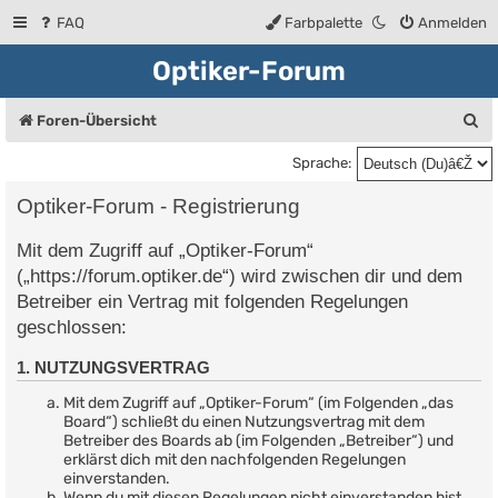
FAQ
Farbpalette
Anmelden
Optiker-Forum
S
Foren-Übersicht
u
Sprache:
c
Optiker-Forum - Registrierung
h
Mit dem Zugriff auf „Optiker-Forum“
e
(„https://forum.optiker.de“) wird zwischen dir und dem
Betreiber ein Vertrag mit folgenden Regelungen
geschlossen:
1. NUTZUNGSVERTRAG
Mit dem Zugriff auf „Optiker-Forum“ (im Folgenden „das
Board“) schließt du einen Nutzungsvertrag mit dem
Betreiber des Boards ab (im Folgenden „Betreiber“) und
erklärst dich mit den nachfolgenden Regelungen
einverstanden.
Wenn du mit diesen Regelungen nicht einverstanden bist,