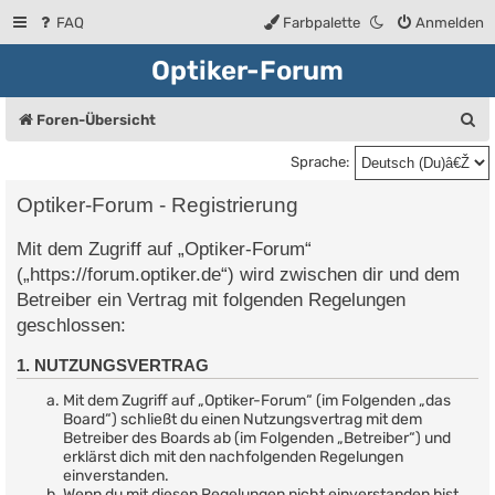
FAQ
Farbpalette
Anmelden
Optiker-Forum
S
Foren-Übersicht
u
Sprache:
c
Optiker-Forum - Registrierung
h
Mit dem Zugriff auf „Optiker-Forum“
e
(„https://forum.optiker.de“) wird zwischen dir und dem
Betreiber ein Vertrag mit folgenden Regelungen
geschlossen:
1. NUTZUNGSVERTRAG
Mit dem Zugriff auf „Optiker-Forum“ (im Folgenden „das
Board“) schließt du einen Nutzungsvertrag mit dem
Betreiber des Boards ab (im Folgenden „Betreiber“) und
erklärst dich mit den nachfolgenden Regelungen
einverstanden.
Wenn du mit diesen Regelungen nicht einverstanden bist,