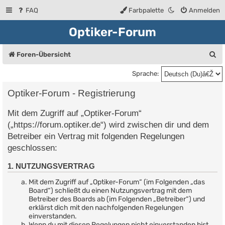
FAQ
Farbpalette
Anmelden
Optiker-Forum
S
Foren-Übersicht
u
Sprache:
c
Optiker-Forum - Registrierung
h
Mit dem Zugriff auf „Optiker-Forum“
e
(„https://forum.optiker.de“) wird zwischen dir und dem
Betreiber ein Vertrag mit folgenden Regelungen
geschlossen:
1. NUTZUNGSVERTRAG
Mit dem Zugriff auf „Optiker-Forum“ (im Folgenden „das
Board“) schließt du einen Nutzungsvertrag mit dem
Betreiber des Boards ab (im Folgenden „Betreiber“) und
erklärst dich mit den nachfolgenden Regelungen
einverstanden.
Wenn du mit diesen Regelungen nicht einverstanden bist,