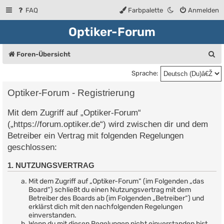
FAQ
Farbpalette
Anmelden
Optiker-Forum
S
Foren-Übersicht
u
Sprache:
c
Optiker-Forum - Registrierung
h
Mit dem Zugriff auf „Optiker-Forum“
e
(„https://forum.optiker.de“) wird zwischen dir und dem
Betreiber ein Vertrag mit folgenden Regelungen
geschlossen:
1. NUTZUNGSVERTRAG
Mit dem Zugriff auf „Optiker-Forum“ (im Folgenden „das
Board“) schließt du einen Nutzungsvertrag mit dem
Betreiber des Boards ab (im Folgenden „Betreiber“) und
erklärst dich mit den nachfolgenden Regelungen
einverstanden.
Wenn du mit diesen Regelungen nicht einverstanden bist,