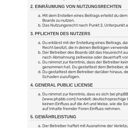
2. EINRÄUMUNG VON NUTZUNGSRECHTEN
Mit dem Erstellen eines Beitrags erteilst du d
Boards zu nutzen.
Das Nutzungsrecht nach Punkt 2, Unterpunkt a
3. PFLICHTEN DES NUTZERS
Du erklärst mit der Erstellung eines Beitrags, d
Recht besitzt, die in deinen Beiträgen verwend
Der Betreiber des Boards übt das Hausrecht au
nach Abmahnung zeitweise oder dauerhaft von d
Du nimmst zur Kenntnis, dass der Betreiber keine
genommen hat. Du gestattest dem Betreiber, de
Du gestattest dem Betreiber darüber hinaus, de
Schaden zuzufügen.
4. GENERAL PUBLIC LICENSE
Du nimmst zur Kenntnis, dass es sich bei phpBB
(www.phpbb.com) handelt; deutschsprachige I
keinen Einfluss auf die Art und Weise, wie di
auf Inhalte fremder Foren Einfluss nehmen.
5. GEWÄHRLEISTUNG
Der Betreiber haftet mit Ausnahme der Verletzu