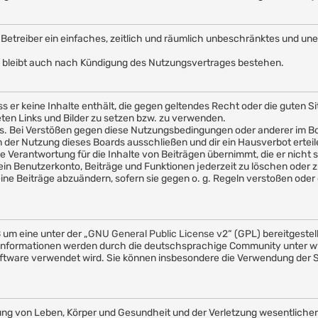
em Betreiber ein einfaches, zeitlich und räumlich unbeschränktes und u
 bleibt auch nach Kündigung des Nutzungsvertrages bestehen.
ass er keine Inhalte enthält, die gegen geltendes Recht oder die guten 
eten Links und Bilder zu setzen bzw. zu verwenden.
s. Bei Verstößen gegen diese Nutzungsbedingungen oder anderer im Boa
er Nutzung dieses Boards ausschließen und dir ein Hausverbot erteil
 Verantwortung für die Inhalte von Beiträgen übernimmt, die er nicht sel
in Benutzerkonto, Beiträge und Funktionen jederzeit zu löschen oder z
ine Beiträge abzuändern, sofern sie gegen o. g. Regeln verstoßen oder 
 um eine unter der „
GNU General Public License v2
“ (GPL) bereitgeste
nformationen werden durch die deutschsprachige Community unter ww
e Software verwendet wird. Sie können insbesondere die Verwendung der
ng von Leben, Körper und Gesundheit und der Verletzung wesentlicher V