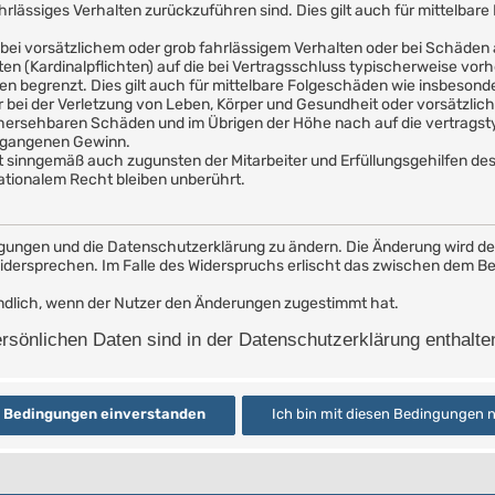
ahrlässiges Verhalten zurückzuführen sind. Dies gilt auch für mittelb
bei vorsätzlichem oder grob fahrlässigem Verhalten oder bei Schäden
hten (Kardinalpflichten) auf die bei Vertragsschluss typischerweise v
en begrenzt. Dies gilt auch für mittelbare Folgeschäden wie insbeson
bei der Verletzung von Leben, Körper und Gesundheit oder vorsätzlich
rhersehbaren Schäden und im Übrigen der Höhe nach auf die vertragst
ntgangenen Gewinn.
t sinngemäß auch zugunsten der Mitarbeiter und Erfüllungsgehilfen des
tionalem Recht bleiben unberührt.
ngungen und die Datenschutzerklärung zu ändern. Die Änderung wird dem
widersprechen. Im Falle des Widerspruchs erlischt das zwischen dem 
indlich, wenn der Nutzer den Änderungen zugestimmt hat.
sönlichen Daten sind in der Datenschutzerklärung enthalte