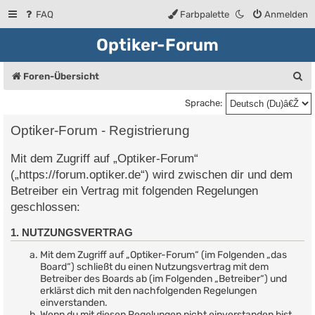
FAQ
Farbpalette
Anmelden
Optiker-Forum
S
Foren-Übersicht
u
Sprache:
c
Optiker-Forum - Registrierung
h
Mit dem Zugriff auf „Optiker-Forum“
e
(„https://forum.optiker.de“) wird zwischen dir und dem
Betreiber ein Vertrag mit folgenden Regelungen
geschlossen:
1. NUTZUNGSVERTRAG
Mit dem Zugriff auf „Optiker-Forum“ (im Folgenden „das
Board“) schließt du einen Nutzungsvertrag mit dem
Betreiber des Boards ab (im Folgenden „Betreiber“) und
erklärst dich mit den nachfolgenden Regelungen
einverstanden.
Wenn du mit diesen Regelungen nicht einverstanden bist,