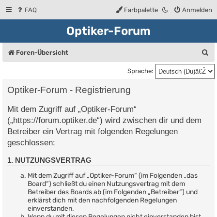
FAQ
Farbpalette
Anmelden
Optiker-Forum
S
Foren-Übersicht
u
Sprache:
c
Optiker-Forum - Registrierung
h
Mit dem Zugriff auf „Optiker-Forum“
e
(„https://forum.optiker.de“) wird zwischen dir und dem
Betreiber ein Vertrag mit folgenden Regelungen
geschlossen:
1. NUTZUNGSVERTRAG
Mit dem Zugriff auf „Optiker-Forum“ (im Folgenden „das
Board“) schließt du einen Nutzungsvertrag mit dem
Betreiber des Boards ab (im Folgenden „Betreiber“) und
erklärst dich mit den nachfolgenden Regelungen
einverstanden.
Wenn du mit diesen Regelungen nicht einverstanden bist,