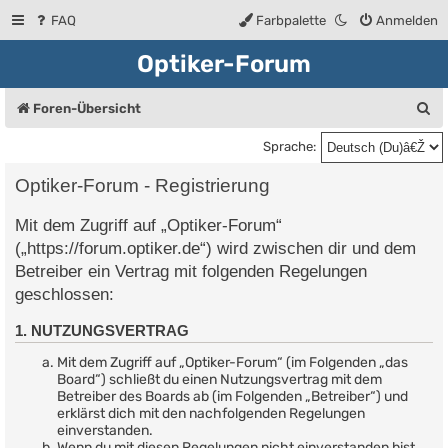
FAQ
Farbpalette
Anmelden
Optiker-Forum
S
Foren-Übersicht
u
Sprache:
c
Optiker-Forum - Registrierung
h
Mit dem Zugriff auf „Optiker-Forum“
e
(„https://forum.optiker.de“) wird zwischen dir und dem
Betreiber ein Vertrag mit folgenden Regelungen
geschlossen:
1. NUTZUNGSVERTRAG
Mit dem Zugriff auf „Optiker-Forum“ (im Folgenden „das
Board“) schließt du einen Nutzungsvertrag mit dem
Betreiber des Boards ab (im Folgenden „Betreiber“) und
erklärst dich mit den nachfolgenden Regelungen
einverstanden.
Wenn du mit diesen Regelungen nicht einverstanden bist,