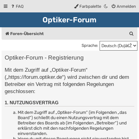
FAQ
Farbpalette
Anmelden
Optiker-Forum
S
Foren-Übersicht
u
Sprache:
c
Optiker-Forum - Registrierung
h
Mit dem Zugriff auf „Optiker-Forum“
e
(„https://forum.optiker.de“) wird zwischen dir und dem
Betreiber ein Vertrag mit folgenden Regelungen
geschlossen:
1. NUTZUNGSVERTRAG
Mit dem Zugriff auf „Optiker-Forum“ (im Folgenden „das
Board“) schließt du einen Nutzungsvertrag mit dem
Betreiber des Boards ab (im Folgenden „Betreiber“) und
erklärst dich mit den nachfolgenden Regelungen
einverstanden.
Wenn du mit diesen Regelungen nicht einverstanden bist,