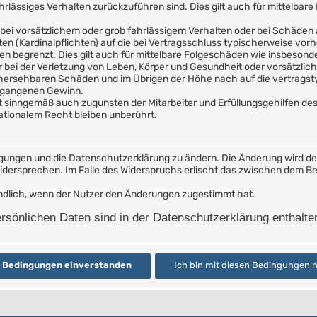
ahrlässiges Verhalten zurückzuführen sind. Dies gilt auch für mittelb
bei vorsätzlichem oder grob fahrlässigem Verhalten oder bei Schäden
hten (Kardinalpflichten) auf die bei Vertragsschluss typischerweise v
en begrenzt. Dies gilt auch für mittelbare Folgeschäden wie insbeson
bei der Verletzung von Leben, Körper und Gesundheit oder vorsätzlich
rhersehbaren Schäden und im Übrigen der Höhe nach auf die vertragst
ntgangenen Gewinn.
t sinngemäß auch zugunsten der Mitarbeiter und Erfüllungsgehilfen des
tionalem Recht bleiben unberührt.
ngungen und die Datenschutzerklärung zu ändern. Die Änderung wird dem
widersprechen. Im Falle des Widerspruchs erlischt das zwischen dem 
indlich, wenn der Nutzer den Änderungen zugestimmt hat.
sönlichen Daten sind in der Datenschutzerklärung enthalte