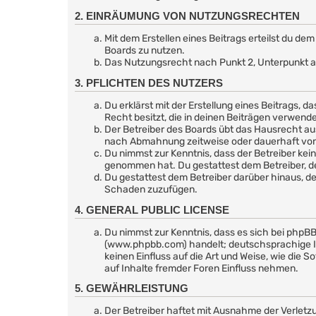
2. EINRÄUMUNG VON NUTZUNGSRECHTEN
Mit dem Erstellen eines Beitrags erteilst du d
Boards zu nutzen.
Das Nutzungsrecht nach Punkt 2, Unterpunkt a
3. PFLICHTEN DES NUTZERS
Du erklärst mit der Erstellung eines Beitrags, d
Recht besitzt, die in deinen Beiträgen verwend
Der Betreiber des Boards übt das Hausrecht au
nach Abmahnung zeitweise oder dauerhaft von d
Du nimmst zur Kenntnis, dass der Betreiber keine
genommen hat. Du gestattest dem Betreiber, de
Du gestattest dem Betreiber darüber hinaus, de
Schaden zuzufügen.
4. GENERAL PUBLIC LICENSE
Du nimmst zur Kenntnis, dass es sich bei phpBB
(www.phpbb.com) handelt; deutschsprachige I
keinen Einfluss auf die Art und Weise, wie di
auf Inhalte fremder Foren Einfluss nehmen.
5. GEWÄHRLEISTUNG
Der Betreiber haftet mit Ausnahme der Verletzu