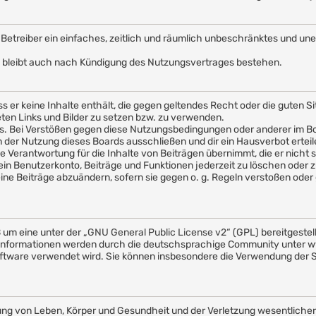
em Betreiber ein einfaches, zeitlich und räumlich unbeschränktes und u
 bleibt auch nach Kündigung des Nutzungsvertrages bestehen.
ass er keine Inhalte enthält, die gegen geltendes Recht oder die guten 
eten Links und Bilder zu setzen bzw. zu verwenden.
s. Bei Verstößen gegen diese Nutzungsbedingungen oder anderer im Boa
er Nutzung dieses Boards ausschließen und dir ein Hausverbot erteil
 Verantwortung für die Inhalte von Beiträgen übernimmt, die er nicht sel
in Benutzerkonto, Beiträge und Funktionen jederzeit zu löschen oder z
ine Beiträge abzuändern, sofern sie gegen o. g. Regeln verstoßen oder 
 um eine unter der „
GNU General Public License v2
“ (GPL) bereitgeste
nformationen werden durch die deutschsprachige Community unter ww
e Software verwendet wird. Sie können insbesondere die Verwendung der
ng von Leben, Körper und Gesundheit und der Verletzung wesentlicher V