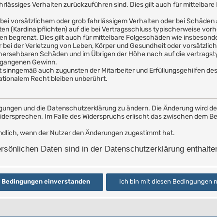
ahrlässiges Verhalten zurückzuführen sind. Dies gilt auch für mittelb
bei vorsätzlichem oder grob fahrlässigem Verhalten oder bei Schäden
hten (Kardinalpflichten) auf die bei Vertragsschluss typischerweise v
en begrenzt. Dies gilt auch für mittelbare Folgeschäden wie insbeson
bei der Verletzung von Leben, Körper und Gesundheit oder vorsätzlich
rhersehbaren Schäden und im Übrigen der Höhe nach auf die vertragst
ntgangenen Gewinn.
t sinngemäß auch zugunsten der Mitarbeiter und Erfüllungsgehilfen des
tionalem Recht bleiben unberührt.
ngungen und die Datenschutzerklärung zu ändern. Die Änderung wird dem
widersprechen. Im Falle des Widerspruchs erlischt das zwischen dem 
indlich, wenn der Nutzer den Änderungen zugestimmt hat.
sönlichen Daten sind in der Datenschutzerklärung enthalte