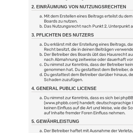
2. EINRÄUMUNG VON NUTZUNGSRECHTEN
Mit dem Erstellen eines Beitrags erteilst du d
Boards zu nutzen.
Das Nutzungsrecht nach Punkt 2, Unterpunkt a
3. PFLICHTEN DES NUTZERS
Du erklärst mit der Erstellung eines Beitrags, d
Recht besitzt, die in deinen Beiträgen verwend
Der Betreiber des Boards übt das Hausrecht au
nach Abmahnung zeitweise oder dauerhaft von d
Du nimmst zur Kenntnis, dass der Betreiber keine
genommen hat. Du gestattest dem Betreiber, de
Du gestattest dem Betreiber darüber hinaus, de
Schaden zuzufügen.
4. GENERAL PUBLIC LICENSE
Du nimmst zur Kenntnis, dass es sich bei phpBB
(www.phpbb.com) handelt; deutschsprachige I
keinen Einfluss auf die Art und Weise, wie di
auf Inhalte fremder Foren Einfluss nehmen.
5. GEWÄHRLEISTUNG
Der Betreiber haftet mit Ausnahme der Verletzu