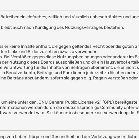
em Betreiber ein einfaches, zeitlich und räumlich unbeschränktes und u
 bleibt auch nach Kündigung des Nutzungsvertrages bestehen.
ass er keine Inhalte enthält, die gegen geltendes Recht oder die guten 
eten Links und Bilder zu setzen bzw. zu verwenden.
s. Bei Verstößen gegen diese Nutzungsbedingungen oder anderer im Boa
er Nutzung dieses Boards ausschließen und dir ein Hausverbot erteil
 Verantwortung für die Inhalte von Beiträgen übernimmt, die er nicht sel
in Benutzerkonto, Beiträge und Funktionen jederzeit zu löschen oder z
ine Beiträge abzuändern, sofern sie gegen o. g. Regeln verstoßen oder 
 um eine unter der „
GNU General Public License v2
“ (GPL) bereitgeste
nformationen werden durch die deutschsprachige Community unter ww
e Software verwendet wird. Sie können insbesondere die Verwendung der
ng von Leben, Körper und Gesundheit und der Verletzung wesentlicher V