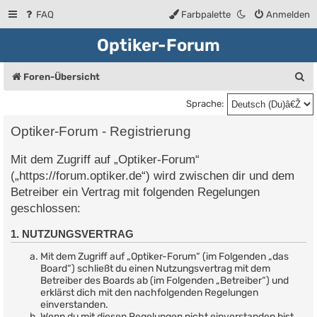
FAQ
Farbpalette
Anmelden
Optiker-Forum
S
Foren-Übersicht
u
Sprache:
c
Optiker-Forum - Registrierung
h
Mit dem Zugriff auf „Optiker-Forum“
e
(„https://forum.optiker.de“) wird zwischen dir und dem
Betreiber ein Vertrag mit folgenden Regelungen
geschlossen:
1. NUTZUNGSVERTRAG
Mit dem Zugriff auf „Optiker-Forum“ (im Folgenden „das
Board“) schließt du einen Nutzungsvertrag mit dem
Betreiber des Boards ab (im Folgenden „Betreiber“) und
erklärst dich mit den nachfolgenden Regelungen
einverstanden.
Wenn du mit diesen Regelungen nicht einverstanden bist,