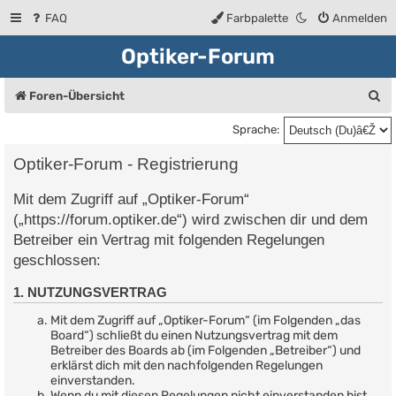
FAQ
Farbpalette
Anmelden
Optiker-Forum
S
Foren-Übersicht
u
Sprache:
c
Optiker-Forum - Registrierung
h
Mit dem Zugriff auf „Optiker-Forum“
e
(„https://forum.optiker.de“) wird zwischen dir und dem
Betreiber ein Vertrag mit folgenden Regelungen
geschlossen:
1. NUTZUNGSVERTRAG
Mit dem Zugriff auf „Optiker-Forum“ (im Folgenden „das
Board“) schließt du einen Nutzungsvertrag mit dem
Betreiber des Boards ab (im Folgenden „Betreiber“) und
erklärst dich mit den nachfolgenden Regelungen
einverstanden.
Wenn du mit diesen Regelungen nicht einverstanden bist,