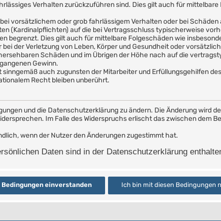
ahrlässiges Verhalten zurückzuführen sind. Dies gilt auch für mittelb
bei vorsätzlichem oder grob fahrlässigem Verhalten oder bei Schäden
hten (Kardinalpflichten) auf die bei Vertragsschluss typischerweise v
en begrenzt. Dies gilt auch für mittelbare Folgeschäden wie insbeson
bei der Verletzung von Leben, Körper und Gesundheit oder vorsätzlich
rhersehbaren Schäden und im Übrigen der Höhe nach auf die vertragst
ntgangenen Gewinn.
t sinngemäß auch zugunsten der Mitarbeiter und Erfüllungsgehilfen des
tionalem Recht bleiben unberührt.
ngungen und die Datenschutzerklärung zu ändern. Die Änderung wird dem
widersprechen. Im Falle des Widerspruchs erlischt das zwischen dem 
indlich, wenn der Nutzer den Änderungen zugestimmt hat.
sönlichen Daten sind in der Datenschutzerklärung enthalte