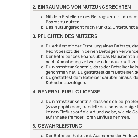
2. EINRÄUMUNG VON NUTZUNGSRECHTEN
Mit dem Erstellen eines Beitrags erteilst du d
Boards zu nutzen.
Das Nutzungsrecht nach Punkt 2, Unterpunkt a
3. PFLICHTEN DES NUTZERS
Du erklärst mit der Erstellung eines Beitrags, d
Recht besitzt, die in deinen Beiträgen verwend
Der Betreiber des Boards übt das Hausrecht au
nach Abmahnung zeitweise oder dauerhaft von d
Du nimmst zur Kenntnis, dass der Betreiber keine
genommen hat. Du gestattest dem Betreiber, de
Du gestattest dem Betreiber darüber hinaus, de
Schaden zuzufügen.
4. GENERAL PUBLIC LICENSE
Du nimmst zur Kenntnis, dass es sich bei phpBB
(www.phpbb.com) handelt; deutschsprachige I
keinen Einfluss auf die Art und Weise, wie di
auf Inhalte fremder Foren Einfluss nehmen.
5. GEWÄHRLEISTUNG
Der Betreiber haftet mit Ausnahme der Verletzu