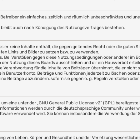
em Betreiber ein einfaches, zeitlich und räumlich unbeschränktes und u
 bleibt auch nach Kündigung des Nutzungsvertrages bestehen.
ass er keine Inhalte enthält, die gegen geltendes Recht oder die guten 
eten Links und Bilder zu setzen bzw. zu verwenden.
s. Bei Verstößen gegen diese Nutzungsbedingungen oder anderer im Boa
er Nutzung dieses Boards ausschließen und dir ein Hausverbot erteil
 Verantwortung für die Inhalte von Beiträgen übernimmt, die er nicht sel
in Benutzerkonto, Beiträge und Funktionen jederzeit zu löschen oder z
ine Beiträge abzuändern, sofern sie gegen o. g. Regeln verstoßen oder 
 um eine unter der „
GNU General Public License v2
“ (GPL) bereitgeste
nformationen werden durch die deutschsprachige Community unter ww
e Software verwendet wird. Sie können insbesondere die Verwendung der
ng von Leben, Körper und Gesundheit und der Verletzung wesentlicher V