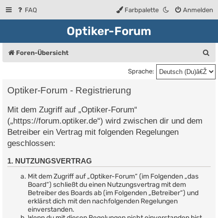
FAQ
Farbpalette
Anmelden
Optiker-Forum
S
Foren-Übersicht
u
Sprache:
c
Optiker-Forum - Registrierung
h
Mit dem Zugriff auf „Optiker-Forum“
e
(„https://forum.optiker.de“) wird zwischen dir und dem
Betreiber ein Vertrag mit folgenden Regelungen
geschlossen:
1. NUTZUNGSVERTRAG
Mit dem Zugriff auf „Optiker-Forum“ (im Folgenden „das
Board“) schließt du einen Nutzungsvertrag mit dem
Betreiber des Boards ab (im Folgenden „Betreiber“) und
erklärst dich mit den nachfolgenden Regelungen
einverstanden.
Wenn du mit diesen Regelungen nicht einverstanden bist,