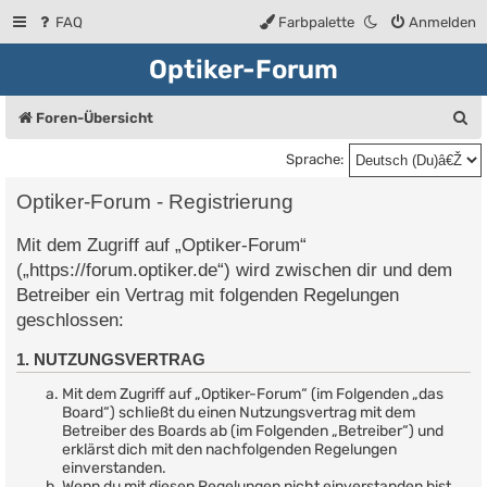
FAQ
Farbpalette
Anmelden
Optiker-Forum
S
Foren-Übersicht
u
Sprache:
c
Optiker-Forum - Registrierung
h
Mit dem Zugriff auf „Optiker-Forum“
e
(„https://forum.optiker.de“) wird zwischen dir und dem
Betreiber ein Vertrag mit folgenden Regelungen
geschlossen:
1. NUTZUNGSVERTRAG
Mit dem Zugriff auf „Optiker-Forum“ (im Folgenden „das
Board“) schließt du einen Nutzungsvertrag mit dem
Betreiber des Boards ab (im Folgenden „Betreiber“) und
erklärst dich mit den nachfolgenden Regelungen
einverstanden.
Wenn du mit diesen Regelungen nicht einverstanden bist,