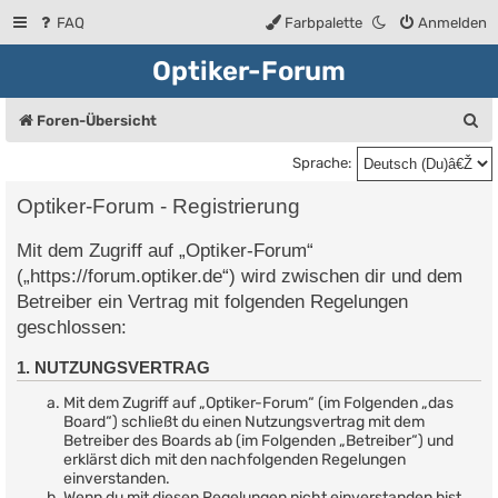
FAQ
Farbpalette
Anmelden
Optiker-Forum
S
Foren-Übersicht
u
Sprache:
c
Optiker-Forum - Registrierung
h
Mit dem Zugriff auf „Optiker-Forum“
e
(„https://forum.optiker.de“) wird zwischen dir und dem
Betreiber ein Vertrag mit folgenden Regelungen
geschlossen:
1. NUTZUNGSVERTRAG
Mit dem Zugriff auf „Optiker-Forum“ (im Folgenden „das
Board“) schließt du einen Nutzungsvertrag mit dem
Betreiber des Boards ab (im Folgenden „Betreiber“) und
erklärst dich mit den nachfolgenden Regelungen
einverstanden.
Wenn du mit diesen Regelungen nicht einverstanden bist,