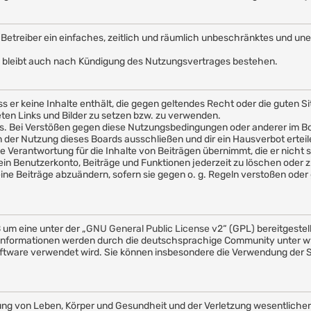
em Betreiber ein einfaches, zeitlich und räumlich unbeschränktes und u
 bleibt auch nach Kündigung des Nutzungsvertrages bestehen.
ass er keine Inhalte enthält, die gegen geltendes Recht oder die guten 
eten Links und Bilder zu setzen bzw. zu verwenden.
s. Bei Verstößen gegen diese Nutzungsbedingungen oder anderer im Boa
er Nutzung dieses Boards ausschließen und dir ein Hausverbot erteil
 Verantwortung für die Inhalte von Beiträgen übernimmt, die er nicht sel
in Benutzerkonto, Beiträge und Funktionen jederzeit zu löschen oder z
ine Beiträge abzuändern, sofern sie gegen o. g. Regeln verstoßen oder 
 um eine unter der „
GNU General Public License v2
“ (GPL) bereitgeste
nformationen werden durch die deutschsprachige Community unter ww
e Software verwendet wird. Sie können insbesondere die Verwendung der
ng von Leben, Körper und Gesundheit und der Verletzung wesentlicher V