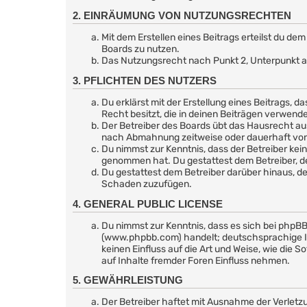
2. EINRÄUMUNG VON NUTZUNGSRECHTEN
Mit dem Erstellen eines Beitrags erteilst du d
Boards zu nutzen.
Das Nutzungsrecht nach Punkt 2, Unterpunkt a
3. PFLICHTEN DES NUTZERS
Du erklärst mit der Erstellung eines Beitrags, d
Recht besitzt, die in deinen Beiträgen verwend
Der Betreiber des Boards übt das Hausrecht au
nach Abmahnung zeitweise oder dauerhaft von d
Du nimmst zur Kenntnis, dass der Betreiber keine
genommen hat. Du gestattest dem Betreiber, de
Du gestattest dem Betreiber darüber hinaus, de
Schaden zuzufügen.
4. GENERAL PUBLIC LICENSE
Du nimmst zur Kenntnis, dass es sich bei phpBB
(www.phpbb.com) handelt; deutschsprachige I
keinen Einfluss auf die Art und Weise, wie di
auf Inhalte fremder Foren Einfluss nehmen.
5. GEWÄHRLEISTUNG
Der Betreiber haftet mit Ausnahme der Verletzu