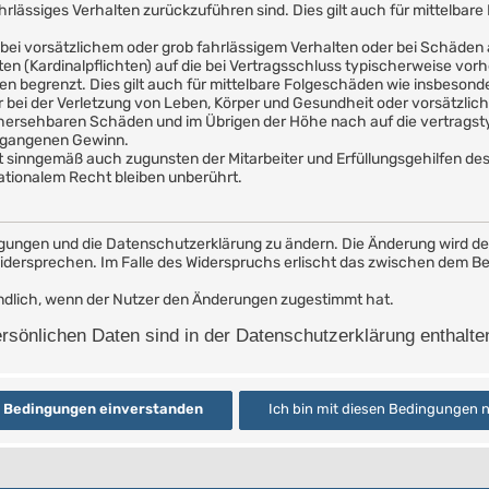
ahrlässiges Verhalten zurückzuführen sind. Dies gilt auch für mittelb
bei vorsätzlichem oder grob fahrlässigem Verhalten oder bei Schäden
hten (Kardinalpflichten) auf die bei Vertragsschluss typischerweise v
en begrenzt. Dies gilt auch für mittelbare Folgeschäden wie insbeson
bei der Verletzung von Leben, Körper und Gesundheit oder vorsätzlich
rhersehbaren Schäden und im Übrigen der Höhe nach auf die vertragst
ntgangenen Gewinn.
t sinngemäß auch zugunsten der Mitarbeiter und Erfüllungsgehilfen des
tionalem Recht bleiben unberührt.
ngungen und die Datenschutzerklärung zu ändern. Die Änderung wird dem
widersprechen. Im Falle des Widerspruchs erlischt das zwischen dem 
indlich, wenn der Nutzer den Änderungen zugestimmt hat.
sönlichen Daten sind in der Datenschutzerklärung enthalte