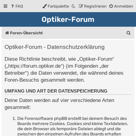
FAQ
Farbpalette
Registrieren
Anmelden
Optiker-Forum
S
Foren-Übersicht
u
Optiker-Forum - Datenschutzerklärung
c
Diese Richtlinie beschreibt, wie „Optiker-Forum“
h
(„https://forum.optiker.de“) (im Folgenden „der
e
Betreiber“) die Daten verwendet, die während deines
Foren-Besuchs gesammelt werden.
UMFANG UND ART DER DATENSPEICHERUNG
Deine Daten werden auf vier verschiedene Arten
gesammelt:
Die Forensoftware phpBB erstellt bei deinem Besuch des
Boards mehrere Cookies. Cookies sind kleine Textdateien,
die dein Browser als temporäre Dateien ablegt und die
zwischen den einzelnen Aufrufen des Boards erhalten