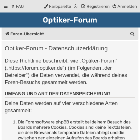
FAQ
Farbpalette
Registrieren
Anmelden
Optiker-Forum
S
Foren-Übersicht
u
Optiker-Forum - Datenschutzerklärung
c
Diese Richtlinie beschreibt, wie „Optiker-Forum“
h
(„https://forum.optiker.de“) (im Folgenden „der
e
Betreiber“) die Daten verwendet, die während deines
Foren-Besuchs gesammelt werden.
UMFANG UND ART DER DATENSPEICHERUNG
Deine Daten werden auf vier verschiedene Arten
gesammelt:
Die Forensoftware phpBB erstellt bei deinem Besuch des
Boards mehrere Cookies. Cookies sind kleine Textdateien,
die dein Browser als temporäre Dateien ablegt und die
zwischen den einzelnen Aufrufen des Boards erhalten