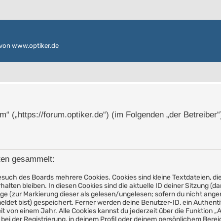
von www.optiker.de
um“ („https://forum.optiker.de“) (im Folgenden „der Betreibe
ten gesammelt:
such des Boards mehrere Cookies. Cookies sind kleine Textdateien, die
lten bleiben. In diesen Cookies sind die aktuelle ID deiner Sitzung (d
äge (zur Markierung dieser als gelesen/ungelesen; sofern du nicht ange
ldet bist) gespeichert. Ferner werden deine Benutzer-ID, ein Authenti
t von einem Jahr. Alle Cookies kannst du jederzeit über die Funktion „
bei der Registrierung, in deinem Profil oder deinem persönlichem Bereic