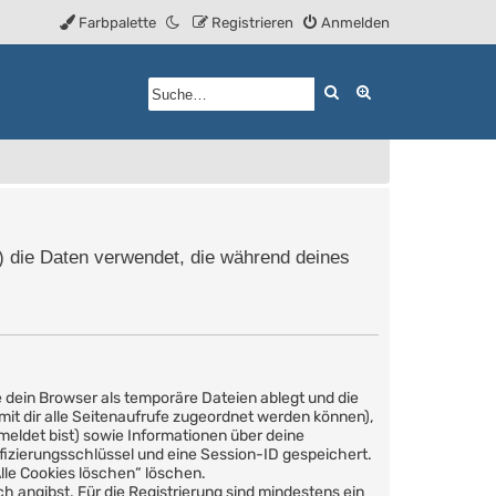
Farbpalette
Registrieren
Anmelden
Suche
Erweiterte Such
r“) die Daten verwendet, die während deines
 dein Browser als temporäre Dateien ablegt und die
amit dir alle Seitenaufrufe zugeordnet werden können),
meldet bist) sowie Informationen über deine
fizierungsschlüssel und eine Session-ID gespeichert.
Alle Cookies löschen“ löschen.
h angibst. Für die Registrierung sind mindestens ein