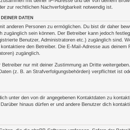
nen zusammen mit deiner IP-Adresse und der von deinem Bro
er zur rechtlichen Nachverfolgbarkeit notwendig ist.
 DEINER DATEN
it anderen Personen zu ermöglichen. Du bist dir daher bewu
lich zugänglich sein können. Der Betreiber kann jedoch festle
gistrierte Benutzer, Administratoren etc.) zugänglich sind.
ontaktiere den Betreiber. Die E-Mail-Adresse aus deinem Pro
toren) zugänglich.
Betreiber nur mit deiner Zustimmung an Dritte weitergeben. 
ten (z. B. an Strafverfolgungsbehörden) verpflichtet ist od
dich unter den von dir angegebenen Kontaktdaten zu kontakti
. Darüber hinaus dürfen er und andere Benutzer dich kontakt