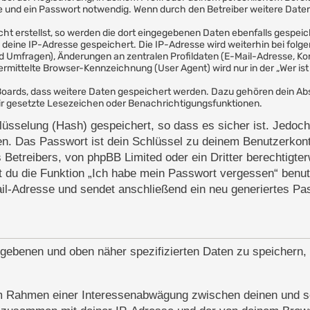
und ein Passwort notwendig. Wenn durch den Betreiber weitere Daten a
ht erstellst, so werden die dort eingegebenen Daten ebenfalls gespeich
h deine IP-Adresse gespeichert. Die IP-Adresse wird weiterhin bei fo
d Umfragen), Änderungen an zentralen Profildaten (E-Mail-Adresse, Ko
ittelte Browser-Kennzeichnung (User Agent) wird nur in der „Wer ist 
s Boards, dass weitere Daten gespeichert werden. Dazu gehören dein A
 dir gesetzte Lesezeichen oder Benachrichtigungsfunktionen.
üsselung (Hash) gespeichert, so dass es sicher ist. Jedoch
en. Das Passwort ist dein Schlüssel zu deinem Benutzerkont
 Betreibers, von phpBB Limited oder ein Dritter berechtigte
 du die Funktion „Ich habe mein Passwort vergessen“ benut
l-Adresse und sendet anschließend ein neu generiertes Pas
gegebenen und oben näher spezifizierten Daten zu speichern
, im Rahmen einer Interessenabwägung zwischen deinen und s