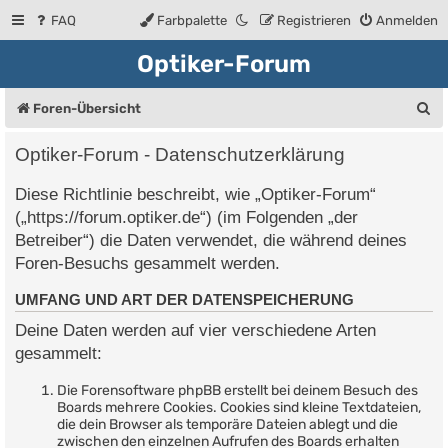
FAQ
Farbpalette
Registrieren
Anmelden
Optiker-Forum
S
Foren-Übersicht
u
Optiker-Forum - Datenschutzerklärung
c
Diese Richtlinie beschreibt, wie „Optiker-Forum“
h
(„https://forum.optiker.de“) (im Folgenden „der
e
Betreiber“) die Daten verwendet, die während deines
Foren-Besuchs gesammelt werden.
UMFANG UND ART DER DATENSPEICHERUNG
Deine Daten werden auf vier verschiedene Arten
gesammelt:
Die Forensoftware phpBB erstellt bei deinem Besuch des
Boards mehrere Cookies. Cookies sind kleine Textdateien,
die dein Browser als temporäre Dateien ablegt und die
zwischen den einzelnen Aufrufen des Boards erhalten