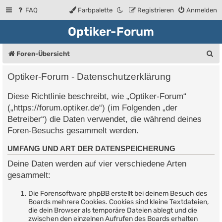
FAQ
Farbpalette
Registrieren
Anmelden
Optiker-Forum
S
Foren-Übersicht
u
Optiker-Forum - Datenschutzerklärung
c
Diese Richtlinie beschreibt, wie „Optiker-Forum“
h
(„https://forum.optiker.de“) (im Folgenden „der
e
Betreiber“) die Daten verwendet, die während deines
Foren-Besuchs gesammelt werden.
UMFANG UND ART DER DATENSPEICHERUNG
Deine Daten werden auf vier verschiedene Arten
gesammelt:
Die Forensoftware phpBB erstellt bei deinem Besuch des
Boards mehrere Cookies. Cookies sind kleine Textdateien,
die dein Browser als temporäre Dateien ablegt und die
zwischen den einzelnen Aufrufen des Boards erhalten