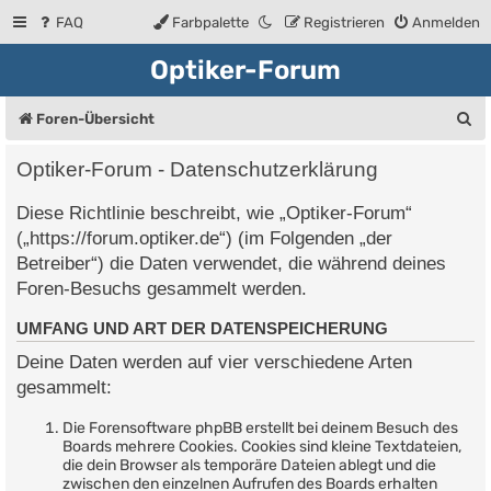
FAQ
Farbpalette
Registrieren
Anmelden
Optiker-Forum
S
Foren-Übersicht
u
Optiker-Forum - Datenschutzerklärung
c
Diese Richtlinie beschreibt, wie „Optiker-Forum“
h
(„https://forum.optiker.de“) (im Folgenden „der
e
Betreiber“) die Daten verwendet, die während deines
Foren-Besuchs gesammelt werden.
UMFANG UND ART DER DATENSPEICHERUNG
Deine Daten werden auf vier verschiedene Arten
gesammelt:
Die Forensoftware phpBB erstellt bei deinem Besuch des
Boards mehrere Cookies. Cookies sind kleine Textdateien,
die dein Browser als temporäre Dateien ablegt und die
zwischen den einzelnen Aufrufen des Boards erhalten