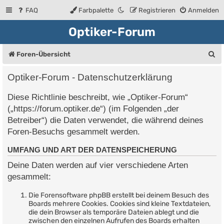
FAQ
Farbpalette
Registrieren
Anmelden
Optiker-Forum
S
Foren-Übersicht
u
Optiker-Forum - Datenschutzerklärung
c
Diese Richtlinie beschreibt, wie „Optiker-Forum“
h
(„https://forum.optiker.de“) (im Folgenden „der
e
Betreiber“) die Daten verwendet, die während deines
Foren-Besuchs gesammelt werden.
UMFANG UND ART DER DATENSPEICHERUNG
Deine Daten werden auf vier verschiedene Arten
gesammelt:
Die Forensoftware phpBB erstellt bei deinem Besuch des
Boards mehrere Cookies. Cookies sind kleine Textdateien,
die dein Browser als temporäre Dateien ablegt und die
zwischen den einzelnen Aufrufen des Boards erhalten