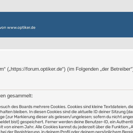
von www.optiker.de
um“ („https://forum.optiker.de“) (im Folgenden „der Betreibe
ten gesammelt:
such des Boards mehrere Cookies. Cookies sind kleine Textdateien, die
lten bleiben. In diesen Cookies sind die aktuelle ID deiner Sitzung (d
äge (zur Markierung dieser als gelesen/ungelesen; sofern du nicht ange
ldet bist) gespeichert. Ferner werden deine Benutzer-ID, ein Authenti
t von einem Jahr. Alle Cookies kannst du jederzeit über die Funktion „
bei der Registrierung, in deinem Profil oder deinem persönlichem Bereic