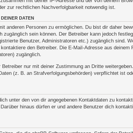
nen zusammen mit deiner IP-Adresse und der von deinem Bro
er zur rechtlichen Nachverfolgbarkeit notwendig ist.
 DEINER DATEN
it anderen Personen zu ermöglichen. Du bist dir daher bewu
lich zugänglich sein können. Der Betreiber kann jedoch festle
gistrierte Benutzer, Administratoren etc.) zugänglich sind.
ontaktiere den Betreiber. Die E-Mail-Adresse aus deinem Pro
toren) zugänglich.
Betreiber nur mit deiner Zustimmung an Dritte weitergeben. 
ten (z. B. an Strafverfolgungsbehörden) verpflichtet ist od
dich unter den von dir angegebenen Kontaktdaten zu kontakti
. Darüber hinaus dürfen er und andere Benutzer dich kontakt