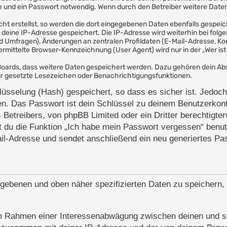
und ein Passwort notwendig. Wenn durch den Betreiber weitere Daten a
ht erstellst, so werden die dort eingegebenen Daten ebenfalls gespeich
h deine IP-Adresse gespeichert. Die IP-Adresse wird weiterhin bei fo
d Umfragen), Änderungen an zentralen Profildaten (E-Mail-Adresse, Ko
ittelte Browser-Kennzeichnung (User Agent) wird nur in der „Wer ist 
s Boards, dass weitere Daten gespeichert werden. Dazu gehören dein A
 dir gesetzte Lesezeichen oder Benachrichtigungsfunktionen.
üsselung (Hash) gespeichert, so dass es sicher ist. Jedoch
en. Das Passwort ist dein Schlüssel zu deinem Benutzerkont
 Betreibers, von phpBB Limited oder ein Dritter berechtigte
 du die Funktion „Ich habe mein Passwort vergessen“ benut
l-Adresse und sendet anschließend ein neu generiertes Pas
gegebenen und oben näher spezifizierten Daten zu speichern
, im Rahmen einer Interessenabwägung zwischen deinen und s