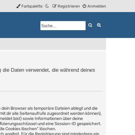
Farbpalette
Registrieren
Anmelden
Suche
Erweiterte Such
r“) die Daten verwendet, die während deines
 dein Browser als temporäre Dateien ablegt und die
amit dir alle Seitenaufrufe zugeordnet werden können),
meldet bist) sowie Informationen über deine
fizierungsschlüssel und eine Session-ID gespeichert.
Alle Cookies löschen“ löschen.
h angibst. Für die Registrierung sind mindestens ein